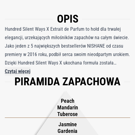
OPIS
Hundred Silent Ways X Extrait de Parfum to hołd dla trwałej
elegancji, urzekających miłośników zapachów na całym świecie.
Jako jeden z 5 największych bestsellerów NISHANE od czasu
premiery w 2016 roku, podbił serca swoim nieodpartym urokiem.
Dzięki Hundred Silent Ways X ukochana formuła została
podniesiona na nowy poziom wyrafinowania poprzez
Czytaj więcej
PIRAMIDA ZAPACHOWA
wprowadzenie wyrafinowanych nut skórnych. Żywy wybuch
soczystej mandarynki i soczystej brzoskwini wita zmysły,
nadając radosny ton, który prowadzi do kwiatowego
Peach
wyrafinowania serca. Delikatne połączenie gardenii, irysa,
Mandarin
jaśminu i heliotropu tworzy aurę pełnej wdzięku kobiecości,
Tuberose
płynnie przechodzącej w bazę z bogatej wanilii, miękkiej skóry i
Jasmine
ziemistej paczuli. Ta harmonijna mieszanka otula skórę ciepłym
Gardenia