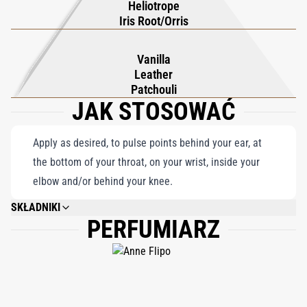
Heliotrope
i zmysłowym uściskiem. Dla tych, którzy uwielbiają słodki, ale
Iris Root/Orris
wyrafinowany zapach, Hundred Silent Ways X oferuje
odświeżone podejście do ukochanej klasyki, bez wysiłku łącząc
Vanilla
komfort i elegancję.
Leather
Patchouli
JAK STOSOWAĆ
Apply as desired, to pulse points behind your ear, at
the bottom of your throat, on your wrist, inside your
elbow and/or behind your knee.
SKŁADNIKI
PERFUMIARZ
ALCOHOL DENAT, PARFUM (FRAGRANCE), BENZYL SALICYLATE, BHT,
LINALOOL, HYDROXY CITRONELLOL, HEXYL CINNAMAL, LIMONENE,
CITRONELLOL, CINNAMYL ALCOHOL, BENZYL BENZOATE, BENZYL
ALCOHOL, GERANIOL.