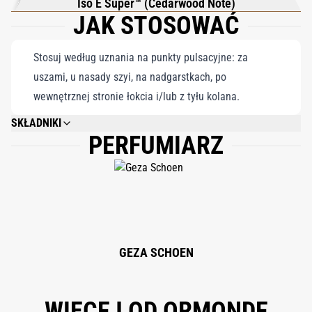
Iso E Super™ (Cedarwood Note)
JAK STOSOWAĆ
Stosuj według uznania na punkty pulsacyjne: za
uszami, u nasady szyi, na nadgarstkach, po
wewnętrznej stronie łokcia i/lub z tyłu kolana.
SKŁADNIKI
PERFUMIARZ
ALCOHOL, PARFUM (FRAGRANCE), AQUA (WATER), BENZYL SALICYLATE,
LINALOOL, LIMONENE, COUMARIN, GERANIOL, CITRAL, FARNESOL,
BENZYL BENZOATE, BENZYL ALCOHOL, CITRONELLOL, EUGENOL,
ISOEUGENOL.
GEZA SCHOEN
WIĘCEJ OD ORMONDE