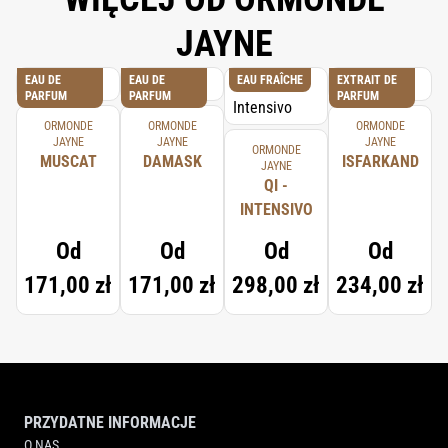
JAYNE
EAU DE
EAU DE
EAU FRAÎCHE
EXTRAIT DE
PARFUM
PARFUM
PARFUM
ORMONDE
ORMONDE
ORMONDE
JAYNE
JAYNE
JAYNE
ORMONDE
MUSCAT
DAMASK
ISFARKAND
JAYNE
QI -
INTENSIVO
Od
Od
Od
Od
171,00 zł
171,00 zł
298,00 zł
234,00 zł
PRZYDATNE INFORMACJE
O NAS