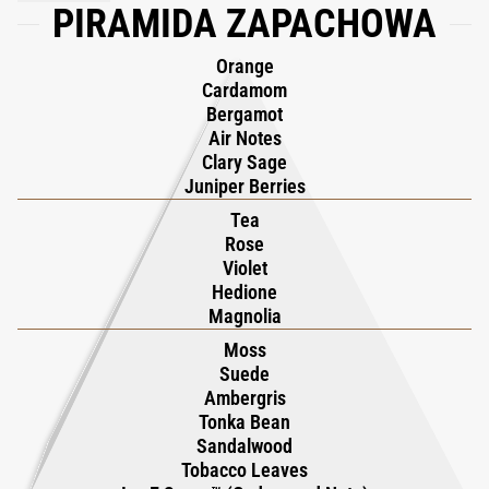
PIRAMIDA ZAPACHOWA
charyzmą, łącząc ognisty temperament z wyrafinowanym
koniec wieczoru tańczy się tango, a koktajle popija do późnych
urokiem. To zapach o magnetycznej sile przyciągania, stworzony
godzin nocnych.
Orange
dla osób, które noszą pasję z elegancją.
Cardamom
Bergamot
Air Notes
Clary Sage
Juniper Berries
Tea
Rose
Violet
Hedione
Magnolia
Moss
Suede
Ambergris
Tonka Bean
Sandalwood
Tobacco Leaves