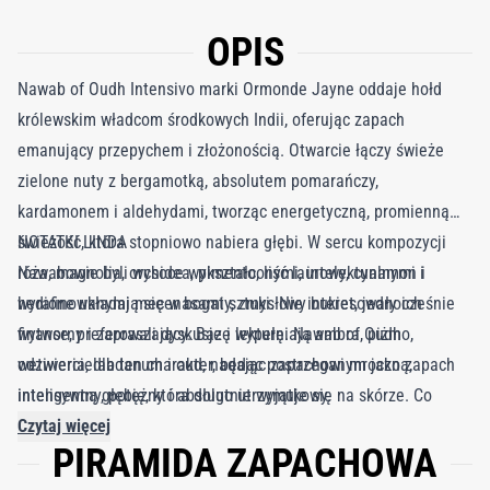
OPIS
Nawab of Oudh Intensivo marki Ormonde Jayne oddaje hołd
królewskim władcom środkowych Indii, oferując zapach
emanujący przepychem i złożonością. Otwarcie łączy świeże
zielone nuty z bergamotką, absolutem pomarańczy,
kardamonem i aldehydami, tworząc energetyczną, promienną
świeżość, która stopniowo nabiera głębi. W sercu kompozycji
NOTATKI LINDA
róża, magnolia, orchidea, pimento, liść laurowy, cynamon i
Nawabowie byli wysoce wykształconymi, intelektualnymi i
hedione układają się w bogaty, zmysłowy bukiet, jednocześnie
wyrafinowanymi mecenasami sztuki. Nie interesowały ich
wytworny i zapraszający. Bazę wypełniają ambra, piżmo,
finanse, preferowali dyskusje i lekturę. Nawab of Oudh
wetiweria, labdanum i oud, nadając zapachowi mroczną,
odzwierciedla ten charakter, będąc postrzeganym jako zapach
intensywną głębię, która długo utrzymuje się na skórze. Co
inteligentny, potężny i absolutnie wyjątkowy.
wyjątkowe, żadna nuta nie dominuje nad pozostałymi, a całość
Czytaj więcej
PIRAMIDA ZAPACHOWA
osiąga doskonałą harmonię, rozwijając się jak wysadzany
klejnotami welon pełen niuansów i głębi. Pulsujący,