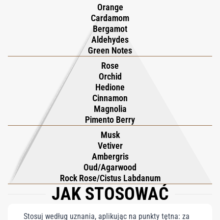
Orange
ekstrawagancki i hipnotyzująco piękny, Nawab of Oudh Intensivo
Cardamom
to zapach królewskiej elegancji i ponadczasowego uroku.
Bergamot
Aldehydes
Green Notes
Rose
Orchid
Hedione
Cinnamon
Magnolia
Pimento Berry
Musk
Vetiver
Ambergris
Oud/Agarwood
Rock Rose/Cistus Labdanum
JAK STOSOWAĆ
Stosuj według uznania, aplikując na punkty tętna: za