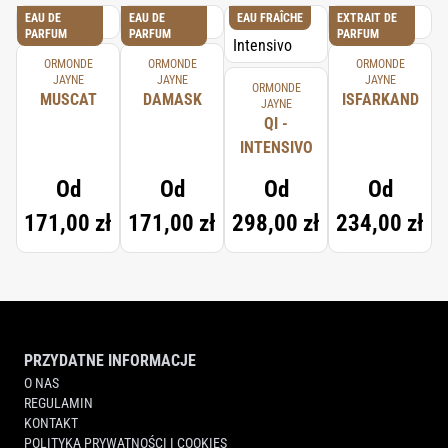
EAU DE
EAU DE
EAU FRAÎCHE
EXTRAIT DE
PARFUM
PARFUM
PARFUM
ORMONDE
ORMONDE
ORMONDE
JAYNE
JAYNE
JAYNE
ORMONDE
MUSCAT
DAMASK
ISFARKAND
JAYNE
QI -
INTENSIVO
Od
Od
Od
Od
171,00 zł
171,00 zł
298,00 zł
234,00 zł
PRZYDATNE INFORMACJE
O NAS
REGULAMIN
KONTAKT
POLITYKA PRYWATNOŚCI I COOKIES