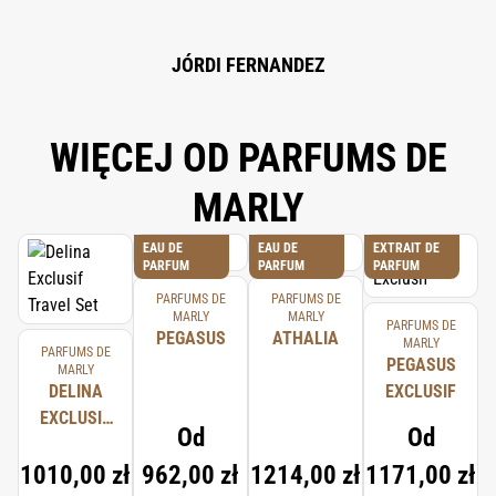
JÓRDI FERNANDEZ
WIĘCEJ OD PARFUMS DE
MARLY
EAU DE
EAU DE
EXTRAIT DE
PARFUM
PARFUM
PARFUM
PARFUMS DE
PARFUMS DE
MARLY
MARLY
PARFUMS DE
PEGASUS
ATHALIA
MARLY
PARFUMS DE
PEGASUS
MARLY
DELINA
EXCLUSIF
EXCLUSIF
Od
Od
TRAVEL
1010,00 zł
962,00 zł
1214,00 zł
1171,00 zł
SET