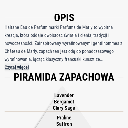
OPIS
Haltane Eau de Parfum marki Parfums de Marly to wybitna
kreacja, która oddaje dwoistość światła i cienia, tradycji i
nowoczesności. Zainspirowany wyrafinowanymi gentilhommes z
Château de Marly, zapach ten jest odą do ponadczasowego
wyrafinowania, łącząc klasyczny francuski kunszt ze
współczesnym stylem. Otwiera się promiennymi nutami
Czytaj więcej
PIRAMIDA ZAPACHOWA
ziołowymi i cytrusowymi, które emanują świeżością i
witalnością, po czym ukazuje serce wzbogacone ciepłem
szafranu i gładką słodyczą praliny, tworząc wyrafinowany
Lavender
kontrast elegancji i siły. W miarę jak zapach się pogłębia,
Bergamot
wyłaniają się cenne drzewa i miękka skóra, zakotwiczone w
Clary Sage
szlachetnym bogactwie drewna agarowego (oud), które dodaje
Praline
zarówno głębi, jak i świetlistości. Rezultatem jest zapach o
Saffron