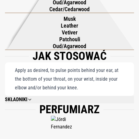
Oud/Agarwood
nienagannej równowadze – bogaty, ale powściągliwy, mocny, ale
Cedar/Cedarwood
pełen wdzięku. Haltane ucieleśnia ducha współczesnego
Musk
dżentelmena: pewnego siebie, wykształconego i niewymownie
Leather
eleganckiego. To zmysłowa podróż, która wykracza poza czas i
Vetiver
celebruje trwałą sztukę doskonałego perfumiarstwa.
Patchouli
Oud/Agarwood
JAK STOSOWAĆ
Apply as desired, to pulse points behind your ear, at
the bottom of your throat, on your wrist, inside your
elbow and/or behind your knee.
SKŁADNIKI
PERFUMIARZ
ALCOHOL DENAT., PARFUM (FRAGRANCE), AQUA (WATER), LIMONENE,
LINALOOL, BENZYL SALICYLATE, COUMARIN, ALPHA-ISOMETHYL
IONONE, EUGENOL, CITRONELLOL, CITRAL, GERANIOL.