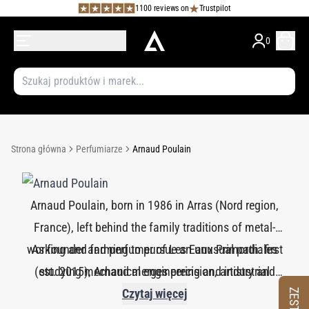
1100 reviews on
Trustpilot
0
Strona główna
Perfumiarze
Arnaud Poulain
Arnaud Poulain, born in 1986 in Arras (Nord region,
France), left behind the family traditions of metal-
working and farming to pursue an unusual path: first
As founder and perfumer of Les Eaux Primordiales
(est. 2015), Arnaud merges precision, artistry and
studying mechanical engineering and industrial
storytelling. His signature style features meticulously
mechanics, then discovering perfumery through a
Czytaj więcej