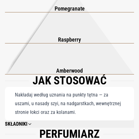
Pomegranate
Raspberry
Amberwood
JAK STOSOWAĆ
Nakładaj według uznania na punkty tętna — za
uszami, u nasady szyi, na nadgarstkach, wewnętrznej
stronie łokci oraz za kolanami.
SKŁADNIKI
PERFUMIARZ
ALCOHOL DENAT., PARFUM (FRAGRANCE), AQUA (WATER), BENZYL
BENZOATE, EUGENOL, GERANIOL, LIMONENE, LINALOOL.