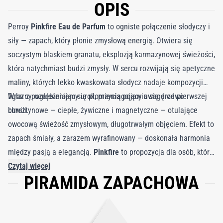
OPIS
Perroy
Pinkfire Eau de Parfum
to ogniste połączenie słodyczy i
siły — zapach, który płonie zmysłową energią. Otwiera się
soczystym blaskiem granatu, eksplozją karmazynowej świeżości,
która natychmiast budzi zmysły. W sercu rozwijają się apetyczne
maliny, których lekko kwaskowata słodycz nadaje kompozycji
figlarny, uzależniający urok, przyciągający uwagę od pierwszej
Wraz z pogłębieniem się płomienia pojawia się drzewo
chwili.
bursztynowe — ciepłe, żywiczne i magnetyczne — otulające
owocową świeżość zmysłowym, długotrwałym objęciem. Efekt to
zapach śmiały, a zarazem wyrafinowany — doskonała harmonia
między pasją a elegancją.
Pinkfire
to propozycja dla osób, które
nie boją się wyróżniać — zapach promieniujący ciepłem,
Czytaj więcej
PIRAMIDA ZAPACHOWA
pewnością siebie i nutą tajemniczego niebezpieczeństwa.