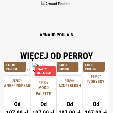
ARNAUD POULAIN
WIĘCEJ OD PERROY
EAU DE
EAU DE
EAU DE
PARFUM
BRAK W
PARFUM
PARFUM
MAGAZYNIE
PERROY
PERROY
PERROY
IVORYSKY
PERROY
TANGERINEPEARL
AZUREBLUSH
MOOD
PALETTE
Od
Od
Od
Od
107,00 zł
107,00 zł
107,00 zł
107,00 zł