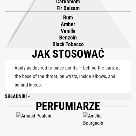
Cardamom
Fir Balsam
Rum
Amber
Vanilla
Benzoin
Black Tobacco
JAK STOSOWAĆ
Apply as desired to pulse points — behind the ears, at
the base of the throat, on wrists, inside elbows, and
behind knees.
SKŁADNIKI
PERFUMIARZE
ALCOHOL DENAT., FRAGRANCE (PARFUM), WATER (AQUA), BENZYL
ALCOHOL, BENZYL BENZOATE, BENZYL CINNAMATE, CINNAMAL, CITRAL,
COUMARIN, EUGENOL, LIMONENE, LINALOOL.