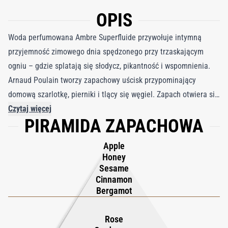
OPIS
Woda perfumowana Ambre Superfluide przywołuje intymną
przyjemność zimowego dnia spędzonego przy trzaskającym
ogniu – gdzie splatają się słodycz, pikantność i wspomnienia.
Arnaud Poulain tworzy zapachowy uścisk przypominający
domową szarlotkę, pierniki i tlący się węgiel. Zapach otwiera się
pysznymi nutami miodu, jabłka, cynamonu, sezamu i
Czytaj więcej
PIRAMIDA ZAPACHOWA
bergamotki, przywołując nieodparty aromat komfortu i nostalgii.
W miarę rozwoju róża, kardamon i balsam jodłowy nadają głębi i
Apple
ciepła, podczas gdy baza odsłania zmysłowe bogactwo
Honey
bursztynu, wanilii, czarnego tytoniu, rumu i benzoesu.
Sesame
Cinnamon
Rezultatem jest wykwintny, otulający eliksir, który emanuje
Bergamot
zarówno słodyczą, jak i wyrafinowaniem. Woda perfumowana
Ambre Superfluide to zapach spokoju — pachnącej pauzy, w
Rose
której czas wydaje się stać w miejscu.