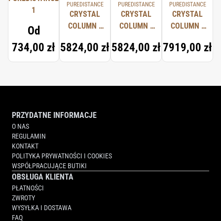
PUREDISTANCE
PUREDISTANCE
PUREDISTANCE
1
CRYSTAL
CRYSTAL
CRYSTAL
COLUMN -
COLUMN -
COLUMN -
Od
CRYSTAL &
BLACK
CRYSTAL &
734,00 zł
5824,00 zł
5824,00 zł
7919,00 zł
STEEL
CRYSTAL &
GOLD
STEEL
PRZYDATNE INFORMACJE
O NAS
REGULAMIN
KONTAKT
POLITYKA PRYWATNOŚCI I COOKIES
WSPÓŁPRACUJĄCE BUTIKI
OBSŁUGA KLIENTA
PŁATNOŚCI
ZWROTY
WYSYŁKA I DOSTAWA
FAQ