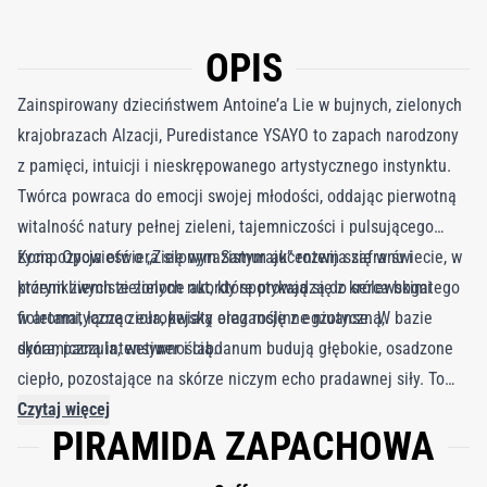
OPIS
Zainspirowany dzieciństwem Antoine’a Lie w bujnych, zielonych
krajobrazach Alzacji, Puredistance YSAYO to zapach narodzony
z pamięci, intuicji i nieskrępowanego artystycznego instynktu.
Twórca powraca do emocji swojej młodości, oddając pierwotną
witalność natury pełnej zieleni, tajemniczości i pulsującego
życia. Opowieść o „Zielonym Samuraju” rozwija się w świecie, w
Kompozycja otwiera się wyrazistym akcentem szafranu i
którym ziemiste zielone akordy spotykają się z królewskimi
przenikliwych zielonych nut, które prowadzą do serca bogatego
fioletami, łącząc europejską elegancję z egzotyczną,
w aromatyczne zioła, kwiaty oraz roślinne niuanse. W bazie
dynamiczną intensywnością.
skóra, paczula, wetiwer i labdanum budują głębokie, osadzone
ciepło, pozostające na skórze niczym echo pradawnej siły. To
perfumy pełne kontrastów surowe, a zarazem eleganckie,
Czytaj więcej
PIRAMIDA ZAPACHOWA
instynktowne, lecz dopracowane YSAYO jest esencją
nowoczesnego wojownika.