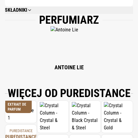
SKŁADNIKI
PERFUMIARZ
ALCOHOL, PARFUM/FRAGRANCE, AQUA/WATER, CROCUS SATIVUS STIGMA
EXTRACT (SAFFRON), GALBANUM RESIN OIL, CHAMOMILLA RECUTITA
(MATRICARIA) FLOWER OIL, ARTEMISIA HERBA-ALBA OIL, APIUM
GRAVEOLENS SEED OIL, PELARGONIUM GRAVEOLENS FLOWER OIL,
JASMINUM GRANDIFLORUM FLOWER EXTRACT, THYMUS VULGARIS
(THYME) OIL, CISTUS LADANIFERUS RESIN EXTRACT, PATCHOULI
(POGOSTEMON CABLIN) LEAF OIL, VETIVERIA ZIZANIOIDES ROOT OIL,
LEATHER ACCORD, LIMONENE, LINALOOL, CITRONELLOL, GERANIOL,
CITRAL, FARNESOL, COUMARIN.
ANTOINE LIE
WIĘCEJ OD PUREDISTANCE
EXTRAIT DE
PARFUM
PUREDISTANCE
PUREDISTANCE