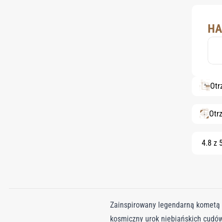
HA
Otr
Otr
4.8 z 
Zainspirowany legendarną kometą H
kosmiczny urok niebiańskich cudó