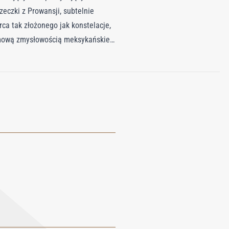
zeczki z Prowansji, subtelnie
ca tak złożonego jak konstelacje,
remową zmysłowością meksykańskiej
splecionych ze słodką dojrzałością
era się na potężnej bazie, gdzie
mieszanką ambru i piżma rodziny
ostawiające po sobie promienny,