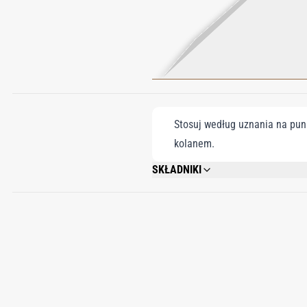
Stosuj według uznania na punk
kolanem.
SKŁADNIKI
ALCOHOL DENAT., PARFUM (FRAGRANCE
ALCOHOL, CITRONELLOL, EUGENOL, GE