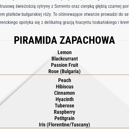
trusową świeżością cytryny z Sorrento oraz cierpką głębią czarnej por
m płatków bułgarskiej róży. To olśniewające otwarcie prowadzi do ser
lorenckiego spotyka się z delikatną gracją hiacyntu toskańskiego i k
ębia się dzięki świeżej nucie petitgrain oraz hibiskusa hawajskiego, 
PIRAMIDA ZAPACHOWA
eplonych nutą cejlońskiego cynamonu. Ta wyrafinowana kompozycja opi
ciepło kubańskiego cedru harmonijnie łączą się z charakterystyczną 
Lemon
dowisko – świetliste, uwodzicielskie i nieodparcie przyciągające, poz
Blackcurrant
iańska podróż komety przez nocne niebo.
Passion Fruit
Rose (Bulgaria)
Peach
Hibiscus
Cinnamon
Hyacinth
Tuberose
Raspberry
Petitgrain
Iris (Florentine/Tuscany)