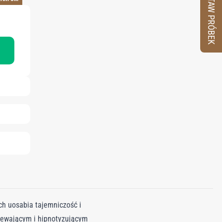
ZESTAW PRÓBEK
ch uosabia tajemniczość i
iewającym i hipnotyzującym