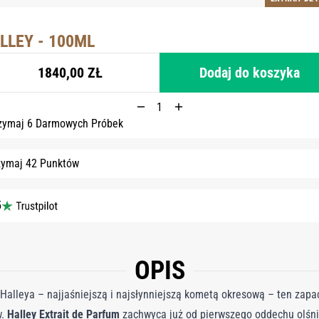
LLEY - 100ML
1840,00 ZŁ
Dodaj do koszyka
zymaj 6 Darmowych Próbek
zymaj 42 Punktów
5
OPIS
alleya – najjaśniejszą i najsłynniejszą kometą okresową – ten zapa
w.
Halley Extrait de Parfum
zachwyca już od pierwszego oddechu olśn