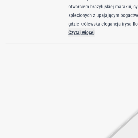
otwarciem brazylijskiej marakui, cy
splecionych z upajającym bogactwe
gdzie królewska elegancja irysa f
białej tuberozy. Serce zapachu pogł
Czytaj więcej
brzoskwini i malin alpejskich, oci
intensywność laotańskiego oudu i 
Terenzi.
Halley
to olfaktoryczne wi
niezapomniany ślad – niczym nieb