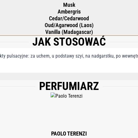
Musk
Ambergris
Cedar/Cedarwood
Oud/Agarwood (Laos)
Vanilla (Madagascar)
JAK STOSOWAĆ
ty pulsacyjne: za uchem, u podstawy szyi, na nadgarstku, po wewnętrz
PERFUMIARZ
), LIMONENE, ALPHA-ISOMETHYL IONONE, LINALOOL, COUMARIN, CITRAL, CI
RANIOL.
PAOLO TERENZI