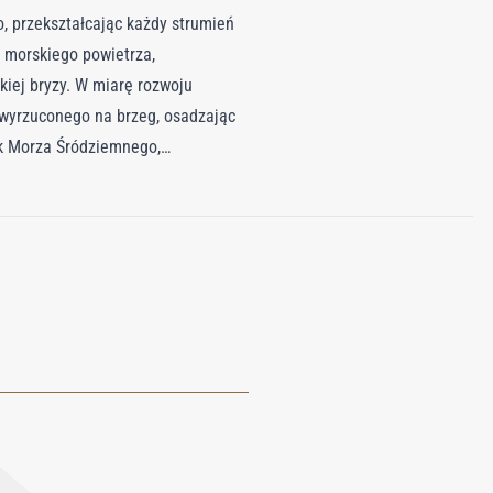
 przekształcając każdy strumień
 morskiego powietrza,
iej bryzy. W miarę rozwoju
 wyrzuconego na brzeg, osadzając
ok Morza Śródziemnego,
kietką i zakrętką, Costa Azzurra
dyllicznej ucieczki, przenosząc
.