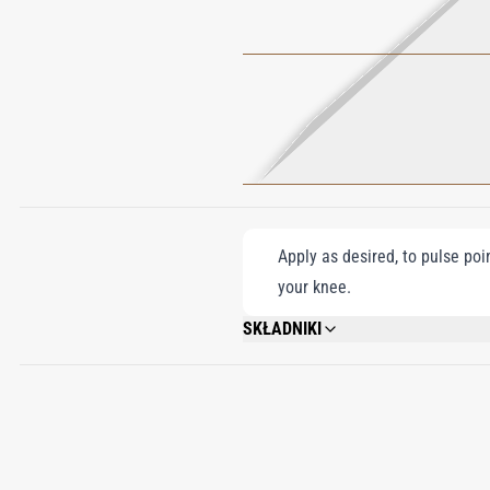
Apply as desired, to pulse poi
your knee.
SKŁADNIKI
ALCOHOL DENAT., FRAGRANCE (PARFUM
EUGENOL, CITRONELLOL, COUMARIN, 
ETHYLHEXYL SALICYLATE, BHT, PENTAE
15985), EXT. VIOLET 2 (CI 60730), RED 4