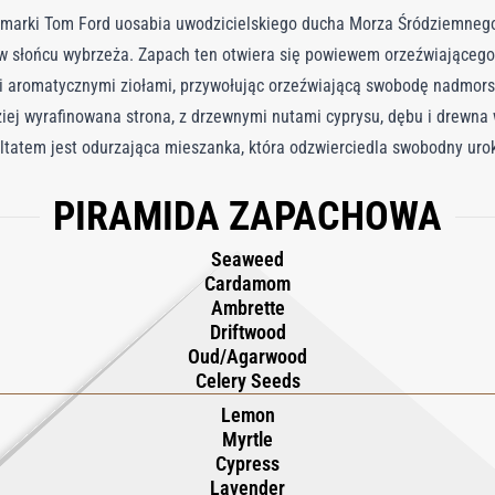
arki Tom Ford uosabia uwodzicielskiego ducha Morza Śródziemnego,
w słońcu wybrzeża. Zapach ten otwiera się powiewem orzeźwiającego
i aromatycznymi ziołami, przywołując orzeźwiającą swobodę nadmorsk
ziej wyrafinowana strona, z drzewnymi nutami cyprysu, dębu i drewna
ultatem jest odurzająca mieszanka, która odzwierciedla swobodny ur
 Zamknięty w oszałamiającej karbowanej butelce z elegancką złotą pla
PIRAMIDA ZAPACHOWA
afinowania. Według Toma Forda ta woda perfumowana oddaje esencję i
pło słońca i słone powietrze utrzymują się długo po zachodzie słońca
Seaweed
Cardamom
Ambrette
Driftwood
Oud/Agarwood
Celery Seeds
Lemon
Myrtle
Cypress
Lavender