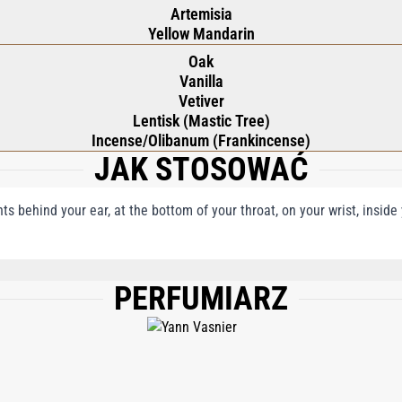
Artemisia
Yellow Mandarin
Oak
Vanilla
Vetiver
Lentisk (Mastic Tree)
Incense/Olibanum (Frankincense)
JAK STOSOWAĆ
nts behind your ear, at the bottom of your throat, on your wrist, insid
PERFUMIARZ
), WATERAQUAEAU, LIMONENE, LINALOOL, CINNAMYL ALCOHOL, CITRAL, ALP
BENZYL BENZOATE, ISOEUGENOL, ETHYLHEXYL METHOXYCINNAMATE, BUTYL 
RYTHRITYL TETRA-DI-T-BUTYL HYDROXYHYDROCINNAMATE, PHENOXYETHANOL, Y
 (CI 14700), ORANGE 4 (CI 15510).