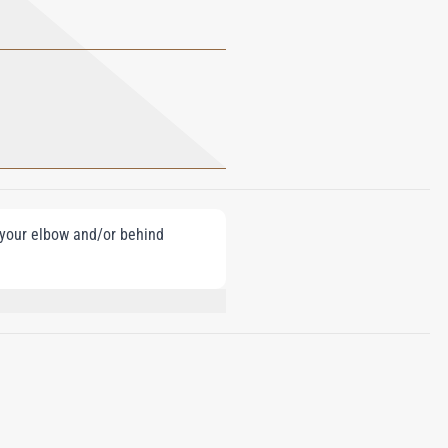
e your elbow and/or behind
HA-ISOMETHYL IONONE, GERANIOL,
METHOXYDIBENZOYLMETHANE,
ELLOW 5 (CI 19140), YELLOW 6 (CI