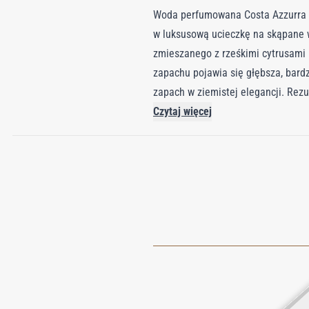
Woda perfumowana Costa Azzurra m
w luksusową ucieczkę na skąpane 
zmieszanego z rześkimi cytrusami 
zapachu pojawia się głębsza, bard
zapach w ziemistej elegancji. Rez
równoważąc witalność z tajemnicą.
Czytaj więcej
jest symbolem wyrafinowania i wyr
użytkowników do miejsca, gdzie cie