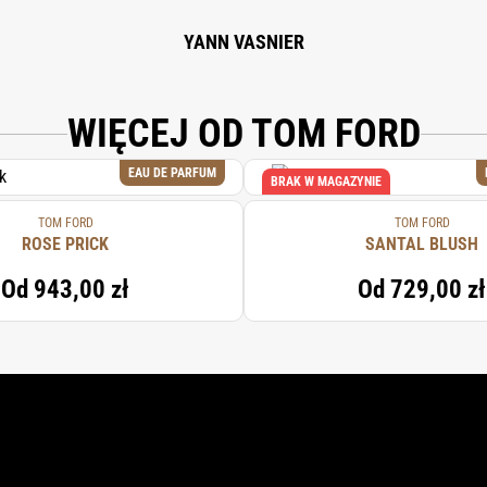
YANN VASNIER
WIĘCEJ OD TOM FORD
EAU DE PARFUM
BRAK W MAGAZYNIE
TOM FORD
TOM FORD
ROSE PRICK
SANTAL BLUSH
Od
943,00 zł
Od
729,00 zł