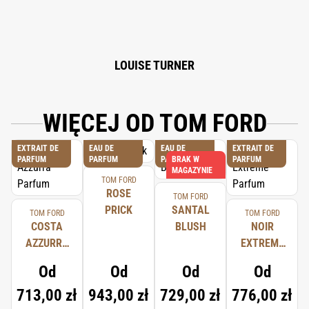
ISOEUGENOL, BENZYL ALCOHOL, CITRAL, AMYL CINNAMAL, FARNESOL,
CINNAMAL, AMYLCINNAMYL ALCOHOL, ANISE ALCOHOL, METHYL 2-
OCTYNOATE, EVERNIA PRUNASTRI (OAKMOSS) EXTRACT, EVERNIA
FURFURACEA (TREEMOSS) EXTRACT, BENZYL CINNAMATE, BHT,
PENTAERYTHRITYL TETRA-DI-T-BUTYL HYDROXYHYDROCINNAMATE.
LOUISE TURNER
WIĘCEJ OD TOM FORD
EXTRAIT DE
EAU DE
EAU DE
EXTRAIT DE
PARFUM
PARFUM
PARFUM
BRAK W
PARFUM
MAGAZYNIE
TOM FORD
ROSE
TOM FORD
PRICK
SANTAL
TOM FORD
TOM FORD
COSTA
BLUSH
NOIR
AZZURRA
EXTREME
PARFUM
PARFUM
Od
Od
Od
Od
713,00 zł
943,00 zł
729,00 zł
776,00 zł