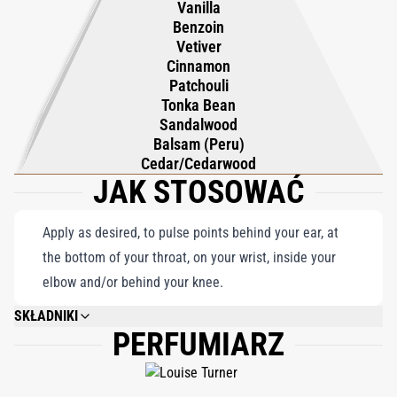
Vanilla
granicy między pożądaniem a powściągliwością, rzucające
Benzoin
wyzwanie, aby objąć zarówno światło, jak i ciemność.
Vetiver
Cinnamon
Patchouli
Tonka Bean
Sandalwood
Balsam (Peru)
Cedar/Cedarwood
JAK STOSOWAĆ
Apply as desired, to pulse points behind your ear, at
the bottom of your throat, on your wrist, inside your
elbow and/or behind your knee.
SKŁADNIKI
PERFUMIARZ
ALCOHOL DENAT., WATER/AQUA/EAU, FRAGRANCE (PARFUM), BENZYL
SALICYLATE, LINALOOL, HEXYL CINNAMAL, ALPHA-ISOMETHYL IONONE,
HYDROXYCITRONELLAL, BENZYL BENZOATE, GERANIOL, LIMONENE,
COUMARIN, CINNAMYL ALCOHOL, CITRONELLOL, EUGENOL,