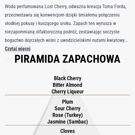
Woda perfumowana Lost Cherry, odważna kreacja Toma Forda,
przeciwstawia się konwencjom dzięki śmiałemu połączeniu
słodkiej pokusy i kuszącego uroku. Zapach ten wyrusza w
niezapomnianą olfaktoryczną podróż, zestawiając soczyste
bogactwo dojrzałych wiśni z uwodzicielskimi nutami kwiatowymi
i nutą goryczy, która dodaje nieoczekiwanej głębi. Uderzający
Czytaj więcej
PIRAMIDA ZAPACHOWA
kontrast niewinności i pobłażania, Lost Cherry urzeka swoją
podstawową nutą wiśni – mieszanką soczystej słodyczy i
cierpkiej wibracji, przypominającą współczesną, zmysłową
Black Cherry
Krainę Czarów. To zapach, który flirtuje z granicami luksusu,
Bitter Almond
równoważąc zabawny urok z wyrafinowaną elegancją. W miarę
Cherry Liqueur
jak się rozwija, wyłaniają się warstwy róży tureckiej i jaśminu,
Plum
wzmacniając doznania delikatnym kwiatowym szeptem, podczas
Sour Cherry
Rose (Turkey)
gdy ciepłe nuty prażonej fasoli tonka, balsamu peruwiańskiego i
Jasmine (Sambac)
nuty migdałów nadają kremowej, trwałej głębi. Woda
Cloves
perfumowana Lost Cherry to zaproszenie do odkrywania cienkiej