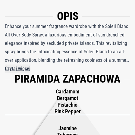
OPIS
Enhance your summer fragrance wardrobe with the Soleil Blanc
All Over Body Spray, a luxurious embodiment of sun-drenched
elegance inspired by secluded private islands. This revitalizing
spray brings the intoxicating essence of Soleil Blanc to an all-
over application, blending the refreshing coolness of a summer
mist with the opulent warmth of floral amber. Lightweight yet
Czytaj więcej
PIRAMIDA ZAPACHOWA
indulgent, it envelops your skin in a radiant aura reminiscent of
endless sun-soaked days and breezy ocean escapes. Designed
Cardamom
for effortless versatility, the spray’s innovative bottle allows for
Bergamot
seamless application from any angle, delicately misting your
Pistachio
neck, arms, legs, and torso with its captivating scent. Perfect for
Pink Pepper
layering or standalone use, it offers a subtle yet alluring touch
that lingers beautifully throughout the day. Soleil Blanc All Over
Jasmine
Tuberose