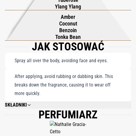
Body Spray transforms your routine into a sensory escape,
Ylang Ylang
wrapping you in the seductive allure of a sunlit paradise.
Amber
Coconut
Benzoin
Tonka Bean
JAK STOSOWAĆ
Spray all over the body, avoiding face and eyes.
After applying, avoid rubbing or dabbing skin. This
breaks down the fragrance, causing it to wear off
more quickly.
SKŁADNIKI
PERFUMIARZ
DIMETHYL ETHER, ALCOHOL DENAT., WATER, FRAGRANCE, BENZYL
SALICYLATE, LIMONENE, LINALOOL, COUMARIN, HYDROXYCITRONELLAL,
CITRAL, BENZYL BENZOATE, BENZOIC ACID.