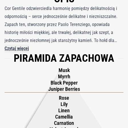
Cor Gentile odzwierciedla harmonię pomiędzy delikatnością i
odpornością – serce jednocześnie delikatne i niezniszczalne.
Zapach ten, stworzony przez Paolo Terenziego, opowiada
historię miłości miękkiej, ale trwałej, delikatnej jak szept, a
jednocześnie niezłomnej jak starożytny kamień. To hołd dla
wewnętrznej równowagi: wdzięku bez kruchości, siły bez
Czytaj więcej
PIRAMIDA ZAPACHOWA
nadmiaru. Zaprojektowany dla tych, którzy przewodzą ze
spokojną pewnością siebie, Cor Gentile otacza użytkownika aurą
Musk
opanowanej elegancji i autentycznego charakteru. Zapach
Myrrh
otwiera się pikantnym i aromatycznym akordem, w którym
Black Pepper
czarny pieprz i jagody jałowca łączą się z żywiczną głębią mirry,
Juniper Berries
złagodzoną zwiewnymi miękkimi piżmami, które dodają
Rose
Lily
subtelnej intrygi. Serce rozwija się w wystawny kwiatowy bukiet
Linen
kamelii, róży, lilii i goździka, wzbogacony gładkimi teksturami
Camellia
aksamitu i lnu, symbolizującymi wyrafinowany wdzięk. Gdy się
Carnation