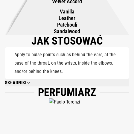
uspokoi, kremowe drzewo sandałowe i ziemista paczula łączą
Velvet Accord
się ze zmysłową wanilią i wyjątkową głębią rosyjskiej skóry,
Vanilla
pozostawiając ciepły, wyrafinowany i cicho władczy szlak.
Leather
Patchouli
Sandalwood
JAK STOSOWAĆ
Apply to pulse points such as behind the ears, at the
base of the throat, on the wrists, inside the elbows,
and/or behind the knees.
SKŁADNIKI
PERFUMIARZ
ALCOHOL DENAT., PARFUM (FRAGRANCE), BENZYL SALICYLATE,
LIMONENE, GERANIOL, COUMARIN, ALPHA-ISOMETHYL IONONE,
LINALOOL, CITRONELLOL, EUGENOL, HYDROXYCITRONELLAL, CITRAL.