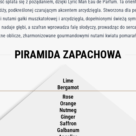
ść splata się z pożądaniem, dzięki Lyric Man Eau de Parfum. Ta ori
róży, podkreślonej czarującym akcentem arcydzięgla. Stworzona dla 
i nutami gałki muszkatołowej i arcydzięgla, dopełnionymi świeżą symf
 nadaje głębi, a szafran wprowadza falę słodyczy, prowadząc do serca
itne oblicze, zharmonizowane gourmandowymi nutami kwiatu pomara
ma i świeże akcenty, pozostawiając bogate, miękkie wykończenie z wani
PIRAMIDA ZAPACHOWA
cholijnego piękna róży.
Lime
Bergamot
Rose
Orange
Nutmeg
Ginger
Saffron
Galbanum