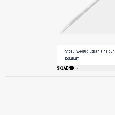
Stosuj według uznania na punk
kolanami.
SKŁADNIKI
ALCOHOL DENAT, PARFUM, BENZYL SAL
CITRAL, FARNESOL, BENZYL BENZOATE