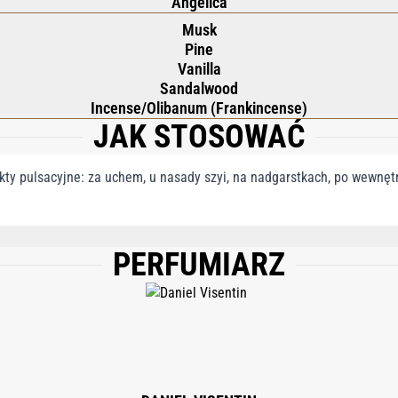
Angelica
Musk
Pine
Vanilla
Sandalwood
Incense/Olibanum (Frankincense)
JAK STOSOWAĆ
ty pulsacyjne: za uchem, u nasady szyi, na nadgarstkach, po wewnętrz
PERFUMIARZ
ICYLATE, ALPHA-ISOMETHYL IONONE, HYDROXYCITRONELLAL, GERANIOL, LIMO
, BENZYL ALCOHOL, ISOEUGENOL, EUGENOL.