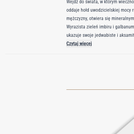
Wejdź do świata, w którym wieczno
oddaje hołd uwodzicielskiej mocy 
mężczyzny, otwiera się mineralnym
Wyrazista zieleń imbiru i galbanum
ukazuje swoje jedwabiste i aksam
iskrzące nuty kadzidła, czyste piż
Czytaj więcej
Man to symfoniczny hołd dla melan