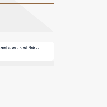
nej stronie łokci i/lub za
NENE, LINALOOL, CITRONELLOL,