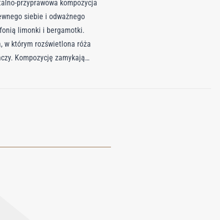
entalno-przyprawowa kompozycja
pewnego siebie i odważnego
onią limonki i bergamotki.
, w którym rozświetlona róża
ńczy. Kompozycję zamykają
lii i drzewa sandałowego. Lyric