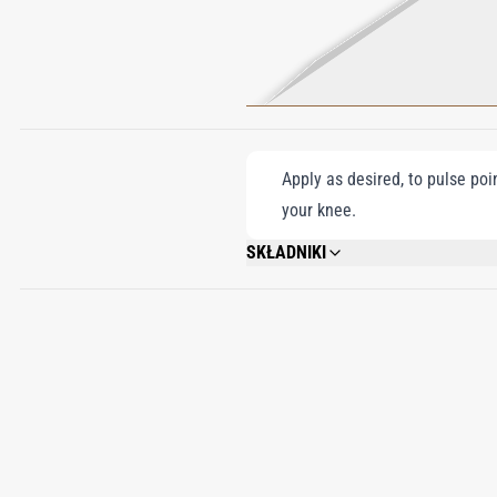
Apply as desired, to pulse poi
your knee.
SKŁADNIKI
ALCOHOL DENAT, AQUA (WATER), PARF
ALCOHOL, ISOEUGENOL, FARNESOL, BHT