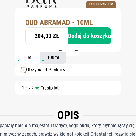
EAU DE PARFUM
OUD ABRAMAD - 10ML
204,00 ZŁ
Dodaj do koszyka
10ml
100ml
Otrzymaj 4 Punktów
4.8 z 5
OPIS
niały hołd dla majestatu tradycyjnego oudu, który płynnie łączy się
en mityczny zapach, prawdziwy klejnot kolekcji Orientalnej, rozwija s