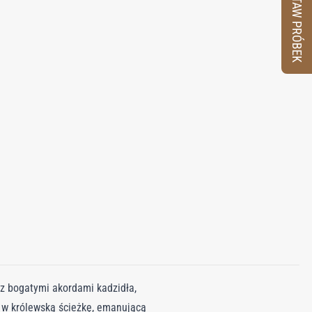
ZESTAW PRÓBEK
 z bogatymi akordami kadzidła,
ię w królewską ścieżkę, emanującą