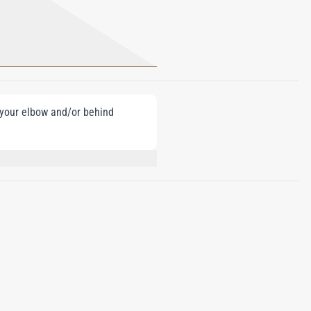
e your elbow and/or behind
UGENOL, LIMONENE, CITRAL, BENZYL