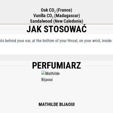
Oak CO₂ (France)
Vanilla CO₂ (Madagascar)
Sandalwood (New Caledonia)
JAK STOSOWAĆ
nts behind your ear, at the bottom of your throat, on your wrist, insid
PERFUMIARZ
UM (FRAGRANCE), ALPHA-ISOMETHYL IONONE, BENZYL BENZOATE, LINALOOL, E
.
MATHILDE BIJAOUI