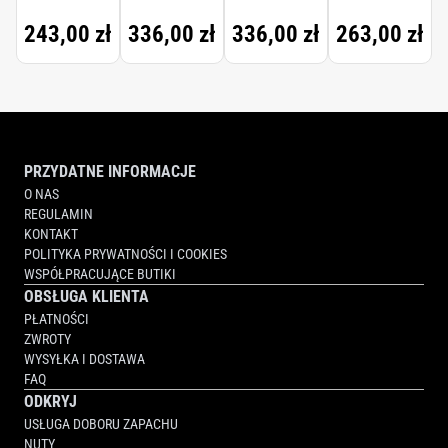
SCENTED
SCENTED
BODY
243,00 zł
336,00 zł
336,00 zł
263,00 zł
CANDLE
CANDLE
LOTION
PRZYDATNE INFORMACJE
O NAS
REGULAMIN
KONTAKT
POLITYKA PRYWATNOŚCI I COOKIES
WSPÓŁPRACUJĄCE BUTIKI
OBSŁUGA KLIENTA
PŁATNOŚCI
ZWROTY
WYSYŁKA I DOSTAWA
FAQ
ODKRYJ
USŁUGA DOBORU ZAPACHU
NUTY