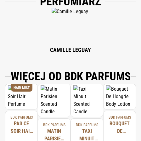
PERFUMIARZ
SALICYLATE, COUMARIN, HEXYL CINNAMAL, LINALOOL, BENZYL
BENZOATE, BENZYL CINNAMATE, LIMONENE, FARNESOL, BENZYL
ALCOHOL, EUGENOL, CITRONELLOL, GERA-NIOL.
CAMILLE LEGUAY
WIĘCEJ OD BDK PARFUMS
HAIR MIST
BDK PARFUMS
BDK PARFUMS
PAS CE
BOUQUET
BDK PARFUMS
BDK PARFUMS
SOIR HAIR
MATIN
TAXI
DE
PERFUME
PARISIEN
MINUIT
HONGRIE