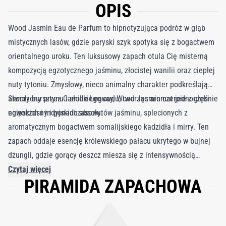
OPIS
Wood Jasmin Eau de Parfum to hipnotyzująca podróż w głąb
mistycznych lasów, gdzie paryski szyk spotyka się z bogactwem
orientalnego uroku. Ten luksusowy zapach otula Cię misterną
kompozycją egzotycznego jaśminu, złocistej wanilii oraz ciepłej
nuty tytoniu. Zmysłowy, nieco animalny charakter podkreślają
akordy bursztynu i słodkiego oudu, tworząc aromat jednocześnie
Stworzony przez Camille Leguay, Wood Jasmin czerpie z głębi
nowoczesny i ponadczasowy.
egipskich i indyjskich absolutów jaśminu, splecionych z
aromatycznym bogactwem somalijskiego kadzidła i mirry. Ten
zapach oddaje esencję królewskiego pałacu ukrytego w bujnej
dżungli, gdzie gorący deszcz miesza się z intensywnością
drewna. Rezultatem jest królewska mieszanka zmysłowości i
Czytaj więcej
PIRAMIDA ZAPACHOWA
elegancji, przywodząca na myśl luksusową aurę odległego,
pełnego przepychu świata.