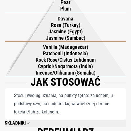
Pear
Plum
Davana
Rose (Turkey)
Jasmine (Egypt)
Jasmine (Sambac)
Vanilla (Madagascar)
Patchouli (Indonesia)
Rock Rose/Cistus Labdanum
Cypriol/Nagarmota (India)
Incense/Olibanum (Somalia)
JAK STOSOWAĆ
Stosuj według uznania, na punkty tętna: za uchem, u
podstawy szyi, na nadgarstku, wewnętrznej stronie
łokcia i/lub za kolanem.
SKŁADNIKI
ALCOHOL DENAT., PARFUM (FRAGRANCE), AQUA (WATER), BENZYL