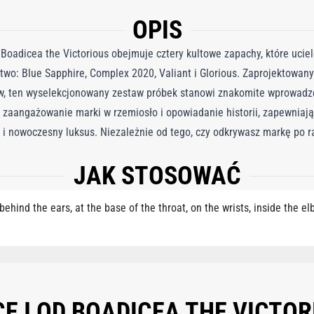
OPIS
oadicea the Victorious obejmuje cztery kultowe zapachy, które uciel
two: Blue Sapphire, Complex 2020, Valiant i Glorious. Zaprojektowany
w, ten wyselekcjonowany zestaw próbek stanowi znakomite wprowadze
 zaangażowanie marki w rzemiosło i opowiadanie historii, zapewniaj
ę i nowoczesny luksus. Niezależnie od tego, czy odkrywasz markę po r
apewnia wszechstronny i niezapomniany sposób na poznanie jej bestse
JAK STOSOWAĆ
podróżnych o pojemności 10 ml, została zaprojektowana z myślą o wy
zapewnia bogatą głębię, Complex 2020 wyraża współczesne wyrafinow
behind the ears, at the base of the throat, on the wrists, inside the e
etlistym urokiem. Razem reprezentują zrównoważony wyraz śmiałości i
ous. Idealny jako osobisty prezent lub luksusowy prezent, zestaw p
 idealne dopasowanie. Wyrafinowany, wszechstronny i pięknie sko
 marki poprzez nowoczesny kunszt zapachowy, oferując ponadczasowy 
 ALCOHOL 40-B), PARFUM (FRAGRANCE), LINALYL ACETATE, TETRAMETHYL A
PEEL OIL, POGOSTEMON CABLIN OIL, GERANIOL, CINNAMOMUM ZEYLANICUM BA
 i wyrafinowanej brytyjskiej doskonałości w każdym zastosowaniu. Z
US AURANTIUM PEEL OIL, PELARGONIUM GRAVEOLENS FLOWER OIL, ALPHA-ISOM
CEJ OD BOADICEA THE VICTOR
lorious.
NANGA ODORATA OIL/EXTRACT, BETA-CARYOPHYLLENE, HEXAMETHYLINDANOPY