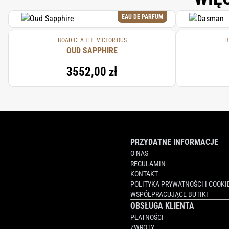
BENZYL BENZOATE, GERANYL ACETATE, 
EAU DE PARFUM
ANETHOLE, ISOEUGENOL, ROSE FLOWER
FARNESOL, BENZYL ALCOHOL. // COMPL
GERANIOL, BHT. // VALIANT: ALCOHOL
BOADICEA THE VICTORIOUS
B
OUD SAPPHIRE
HYDROXYCITRONELLAL, BHT, LINALOOL,
ALCOHOL DENAT. (SD ALCOHOL 40-B), 
3552,00 zł
CITRONELLOL.
PRZYDATNE INFORMACJE
O NAS
REGULAMIN
KONTAKT
POLITYKA PRYWATNOŚCI I COOKI
WSPÓŁPRACUJĄCE BUTIKI
OBSŁUGA KLIENTA
PŁATNOŚCI
ZWROTY