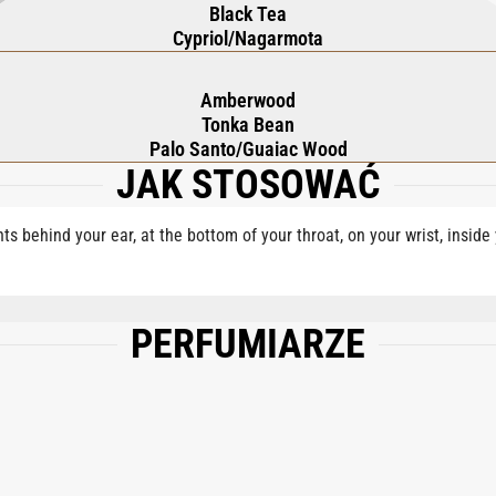
Black Tea
Cypriol/Nagarmota
Amberwood
Tonka Bean
Palo Santo/Guaiac Wood
JAK STOSOWAĆ
nts behind your ear, at the bottom of your throat, on your wrist, insid
PERFUMIARZE
, AQUA (WATER), COUMARIN, EUGENOL, LINALOOL, LIMONENE, BENZYL BENZO
FARNESOL, BENZYL ALCOHOL, CINNAMYL ALCOHOL.