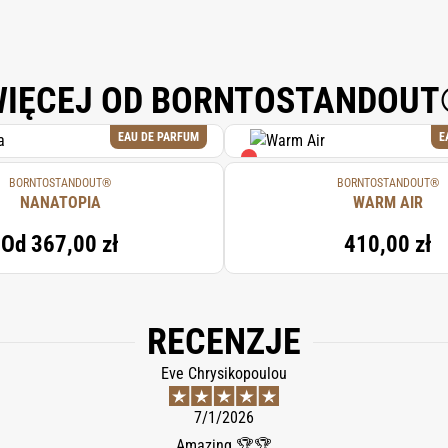
IĘCEJ OD BORNTOSTANDOU
EAU DE PARFUM
E
BORNTOSTANDOUT®
BORNTOSTANDOUT®
NANATOPIA
WARM AIR
Od
367,00 zł
410,00 zł
RECENZJE
Eve Chrysikopoulou
7/1/2026
Amazing 🏆🏆