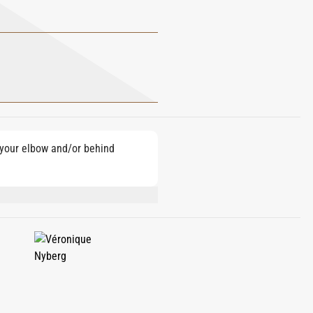
e your elbow and/or behind
ATE, GERANIOL, CITRAL, CINNAMAL,