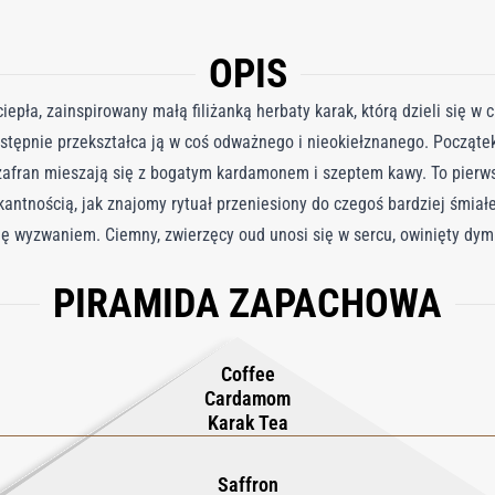
OPIS
iepła, zainspirowany małą filiżanką herbaty karak, którą dzieli się w 
astępnie przekształca ją w coś odważnego i nieokiełznanego. Początek
afran mieszają się z bogatym kardamonem i szeptem kawy. To pierwsz
ikantnością, jak znajomy rytuał przeniesiony do czegoś bardziej śmia
się wyzwaniem. Ciemny, zwierzęcy oud unosi się w sercu, owinięty dy
. Skórzane ciepło i przyprawiona skóra przekształcają słodycz w coś
PIRAMIDA ZAPACHOWA
asoli tonka i drzewo gwajakowe tlą się razem, pozostawiając ślad, któr
, która pali się długo po wygaśnięciu ostatniego łyku.
Coffee
Cardamom
Karak Tea
Saffron