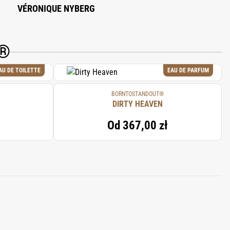
VÉRONIQUE NYBERG
T®
AU DE TOILETTE
EAU DE PARFUM
BORNTOSTANDOUT®
DIRTY HEAVEN
Od
367,00 zł