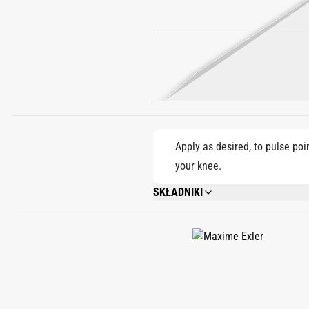
Apply as desired, to pulse poi
your knee.
SKŁADNIKI
ALCOHOL DENAT., PARFUM (FRAGRANCE)
ISOEUGENOL, HYDROXYCITRONELLAL, 