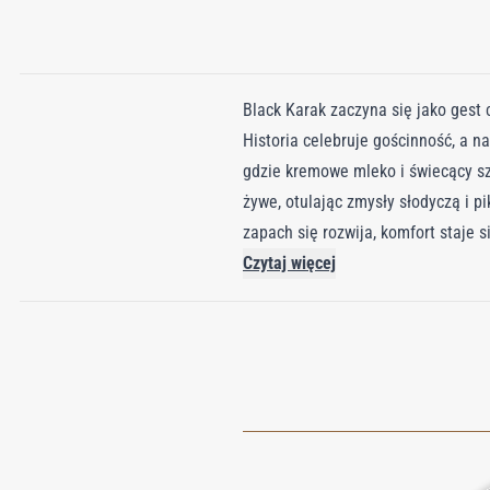
Black Karak zaczyna się jako gest c
Historia celebruje gościnność, a n
gdzie kremowe mleko i świecący sz
żywe, otulając zmysły słodyczą i p
zapach się rozwija, komfort staje 
ziemistym niuansem czarnej herbaty
Czytaj więcej
bazie drzewo bursztynowe, absolut f
niezapomniany, jak filiżanka ciepła