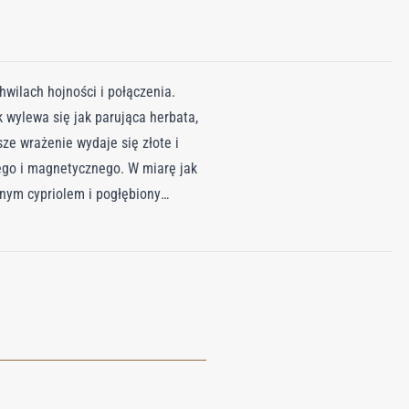
chwilach hojności i połączenia.
 wylewa się jak parująca herbata,
e wrażenie wydaje się złote i
łego i magnetycznego. W miarę jak
mnym cypriolem i pogłębiony
 lepkiego i uzależniającego. W
y jest dziki, trwały i