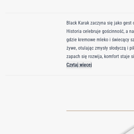
Black Karak zaczyna się jako gest c
Historia celebruje gościnność, a n
gdzie kremowe mleko i świecący sz
żywe, otulając zmysły słodyczą i p
zapach się rozwija, komfort staje 
ziemistym niuansem czarnej herbaty
Czytaj więcej
bazie drzewo bursztynowe, absolut f
niezapomniany, jak filiżanka ciepła