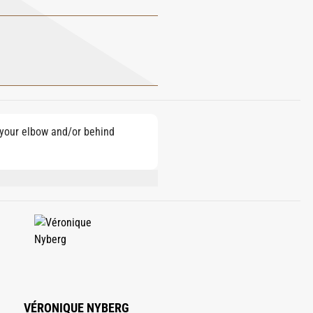
e your elbow and/or behind
ATE, GERANIOL, CITRAL, CINNAMAL,
VÉRONIQUE NYBERG