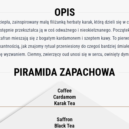
OPIS
iepła, zainspirowany małą filiżanką herbaty karak, którą dzieli się w 
astępnie przekształca ją w coś odważnego i nieokiełznanego. Początek
afran mieszają się z bogatym kardamonem i szeptem kawy. To pierwsz
ikantnością, jak znajomy rytuał przeniesiony do czegoś bardziej śmia
się wyzwaniem. Ciemny, zwierzęcy oud unosi się w sercu, owinięty dy
. Skórzane ciepło i przyprawiona skóra przekształcają słodycz w coś
PIRAMIDA ZAPACHOWA
asoli tonka i drzewo gwajakowe tlą się razem, pozostawiając ślad, któr
, która pali się długo po wygaśnięciu ostatniego łyku.
Coffee
Cardamom
Karak Tea
Saffron
Black Tea