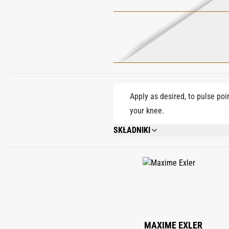
Apply as desired, to pulse poi
your knee.
SKŁADNIKI
ALCOHOL DENAT., PARFUM (FRAGRANCE)
ISOEUGENOL, HYDROXYCITRONELLAL, 
MAXIME EXLER