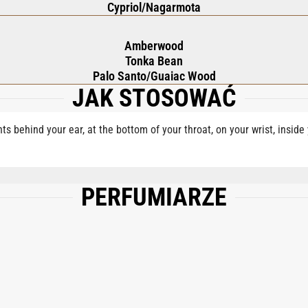
Cypriol/Nagarmota
Amberwood
Tonka Bean
Palo Santo/Guaiac Wood
JAK STOSOWAĆ
nts behind your ear, at the bottom of your throat, on your wrist, insid
PERFUMIARZE
, AQUA (WATER), COUMARIN, EUGENOL, LINALOOL, LIMONENE, BENZYL BENZO
FARNESOL, BENZYL ALCOHOL, CINNAMYL ALCOHOL.