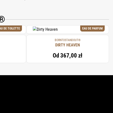
T®
AU DE TOILETTE
EAU DE PARFUM
BORNTOSTANDOUT®
DIRTY HEAVEN
Od
367,00 zł