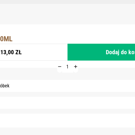
50ML
13,00 ZŁ
Dodaj do k
róbek