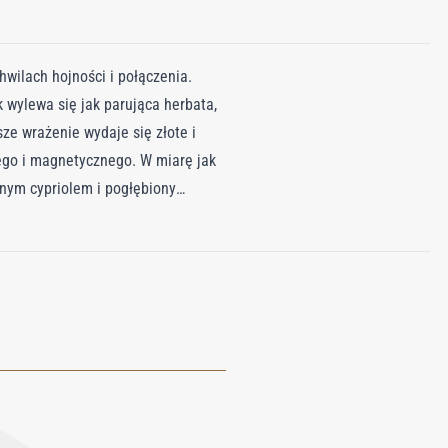
chwilach hojności i połączenia.
 wylewa się jak parująca herbata,
e wrażenie wydaje się złote i
łego i magnetycznego. W miarę jak
mnym cypriolem i pogłębiony
 lepkiego i uzależniającego. W
y jest dziki, trwały i