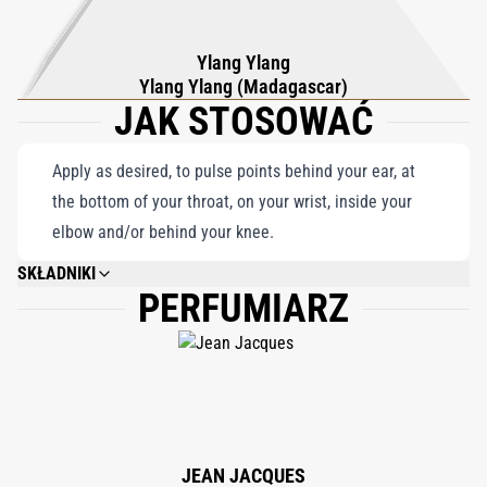
świeżość i bogactwo, aby podkreślić misterne piękno kwiatu
mahoniu. To więcej niż zapach, to artystyczna podróż
Ylang Ylang
wykraczająca poza konwencjonalne perfumy, zachęcająca
Ylang Ylang (Madagascar)
JAK STOSOWAĆ
użytkownika do odkrywania bogato warstwowej kompozycji,
która celebruje zarówno odważne, jak i delikatne aspekty
kwiatowego luksusu w wyjątkowym, niezapomnianym zapachu.
Apply as desired, to pulse points behind your ear, at
the bottom of your throat, on your wrist, inside your
elbow and/or behind your knee.
SKŁADNIKI
PERFUMIARZ
ALCOHOL DENAT., FRAGRANCE/PARFUM, WATER/AQUA, BENZYL
SALICYLATE, LINALOOL, ALPHA-ISOMETHYL IONONE, ETHYLHEXYL
METHOXYCINNAMATE, METHYL ANTHRANILATE, HYDROXYCITRONELLAL,
ETHYLHEXYL SALICYLATE, BUTYL METHOXYDIBENZOYLMETHANE,
BENZYL BENZOATE, CINNAMYL ALCOHOL, CITRONELLOL, BENZYL
ALCOHOL, GERANIOL, ISOEUGENOL, FARNESOL, EUGENOL, CITRAL, CI
14700, CI 60730, CI 19140, CI 17200, 82% VOL.
JEAN JACQUES