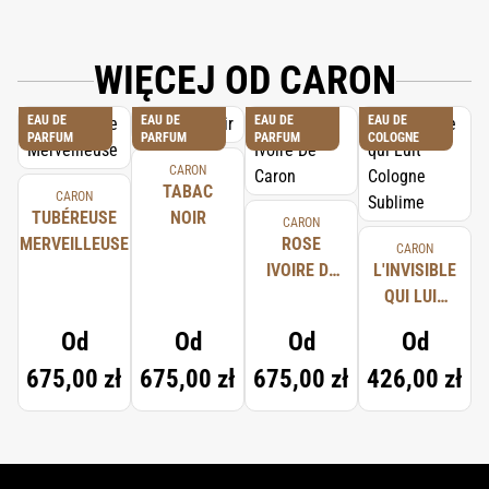
WIĘCEJ OD CARON
EAU DE
EAU DE
EAU DE
EAU DE
PARFUM
PARFUM
PARFUM
COLOGNE
CARON
TABAC
CARON
TUBÉREUSE
NOIR
CARON
MERVEILLEUSE
ROSE
CARON
IVOIRE DE
L'INVISIBLE
CARON
QUI LUIT
COLOGNE
Od
Od
Od
Od
SUBLIME
675,00 zł
675,00 zł
675,00 zł
426,00 zł