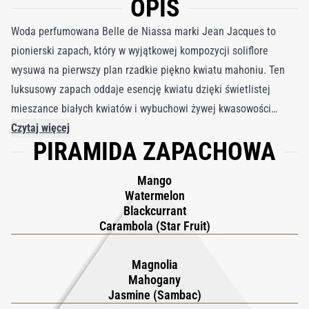
OPIS
Woda perfumowana Belle de Niassa marki Jean Jacques to
pionierski zapach, który w wyjątkowej kompozycji soliflore
wysuwa na pierwszy plan rzadkie piękno kwiatu mahoniu. Ten
luksusowy zapach oddaje esencję kwiatu dzięki świetlistej
mieszance białych kwiatów i wybuchowi żywej kwasowości
gwiaździstego owocu, ukazując wieloaspektowy urok kwiatu
Czytaj więcej
PIRAMIDA ZAPACHOWA
mahoniu. Jean Jacques skrupulatnie łączy dwa absoluty
jaśminu – jeden emanujący zmysłowym ciepłem, a drugi
Mango
owocowy sambac – z rzadkim bogactwem absolutu ylang-ylang,
Watermelon
tworząc żywy, biały kwiatowy gobelin. Ten bogaty bukiet ożywia
Blackcurrant
egzotyczna mieszanka chrupiących owoców gwiaździstych,
Carambola (Star Fruit)
soczystego arbuza i esencji kwiatu magnolii, zapewniając
kusząco dojrzałe, tropikalne uczucie zrównoważone cierpkością
Magnolia
Mahogany
czarnej porzeczki i zieloną świeżością akordu mango. Belle de
Jasmine (Sambac)
Niassa to harmonijny taniec kontrastów, płynnie łączący