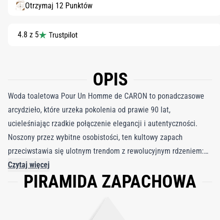
Otrzymaj 12 Punktów
4.8 z 5
OPIS
Woda toaletowa Pour Un Homme de CARON to ponadczasowe
arcydzieło, które urzeka pokolenia od prawie 90 lat,
ucieleśniając rzadkie połączenie elegancji i autentyczności.
Noszony przez wybitne osobistości, ten kultowy zapach
przeciwstawia się ulotnym trendom z rewolucyjnym rdzeniem:
harmonijnym połączeniem francuskiej lawendy, symbolizującej
Czytaj więcej
PIRAMIDA ZAPACHOWA
męską świeżość, i wanilii, nieoczekiwanej i tradycyjnie kobiecej
nuty. Ta odważna kombinacja, stworzona przez założyciela
CARON, Ernesta Daltroffa, tworzy zapachową symfonię, która
wciąż inspiruje. Duet lawendowo-waniliowy, delikatnie