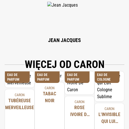
METHOXYDIBENZOYLMETHANE, COUMARIN, BENZYL BENZOATE,
GERANIOL, LIMONENE, BENZYL CINNAMATE, CITRONELLOL, CI 19140, CI
42090, 83% VOL.
JEAN JACQUES
WIĘCEJ OD CARON
EAU DE
EAU DE
EAU DE
EAU DE
PARFUM
PARFUM
PARFUM
COLOGNE
CARON
TABAC
CARON
TUBÉREUSE
NOIR
CARON
MERVEILLEUSE
ROSE
CARON
IVOIRE DE
L'INVISIBLE
CARON
QUI LUIT
COLOGNE