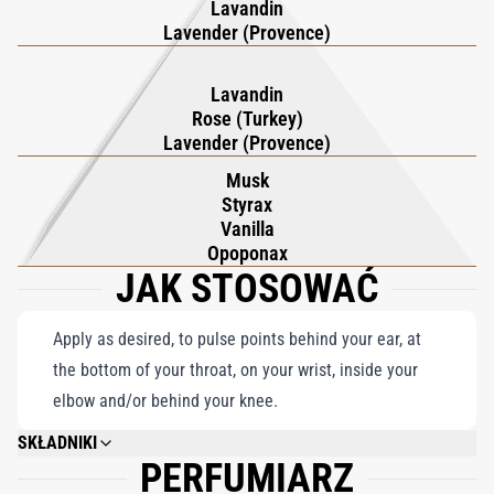
Lavandin
akcentowany różą turecką, stopniowo ujawnia wyrafinowany
Lavender (Provence)
akord bursztynu z ciepłem styraksu, opoponaksu i piżma. Woda
toaletowa Pour Un Homme de CARON to coś więcej niż tylko
Lavandin
Rose (Turkey)
zapach, trwały hołd dla elegancji, w którym świeżość i bogactwo,
Lavender (Provence)
tradycja i śmiałość płynnie łączą się, tworząc naprawdę
Musk
niezapomniany zapach.
Styrax
Vanilla
Opoponax
JAK STOSOWAĆ
Apply as desired, to pulse points behind your ear, at
the bottom of your throat, on your wrist, inside your
elbow and/or behind your knee.
SKŁADNIKI
PERFUMIARZ
ALCOHOL DENAT., FRAGRANCE/PARFUM, WATER/AQUA, LINALOOL,
ETHYLHEXYL METHOXYCINNAMATE, ETHYLHEXYL SALICYLATE, BUTYL