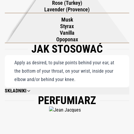
Rose (Turkey)
zapach, trwały hołd dla elegancji, w którym świeżość i bogactwo,
Lavender (Provence)
tradycja i śmiałość płynnie łączą się, tworząc naprawdę
Musk
niezapomniany zapach.
Styrax
Vanilla
Opoponax
JAK STOSOWAĆ
Apply as desired, to pulse points behind your ear, at
the bottom of your throat, on your wrist, inside your
elbow and/or behind your knee.
SKŁADNIKI
PERFUMIARZ
ALCOHOL DENAT., FRAGRANCE/PARFUM, WATER/AQUA, LINALOOL,
ETHYLHEXYL METHOXYCINNAMATE, ETHYLHEXYL SALICYLATE, BUTYL
METHOXYDIBENZOYLMETHANE, COUMARIN, BENZYL BENZOATE,
GERANIOL, LIMONENE, BENZYL CINNAMATE, CITRONELLOL, CI 19140, CI
42090, 83% VOL.