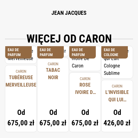
JEAN JACQUES
WIĘCEJ OD CARON
EAU DE
EAU DE
EAU DE
EAU DE
PARFUM
PARFUM
PARFUM
COLOGNE
CARON
TABAC
CARON
TUBÉREUSE
NOIR
CARON
MERVEILLEUSE
ROSE
CARON
IVOIRE DE
L'INVISIBLE
CARON
QUI LUIT
COLOGNE
Od
Od
Od
Od
SUBLIME
675,00 zł
675,00 zł
675,00 zł
426,00 zł