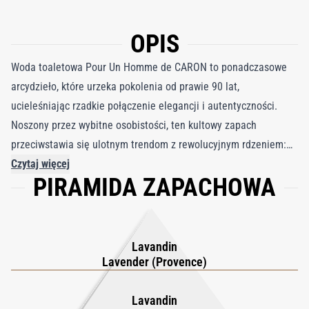
OPIS
Woda toaletowa Pour Un Homme de CARON to ponadczasowe
arcydzieło, które urzeka pokolenia od prawie 90 lat,
ucieleśniając rzadkie połączenie elegancji i autentyczności.
Noszony przez wybitne osobistości, ten kultowy zapach
przeciwstawia się ulotnym trendom z rewolucyjnym rdzeniem:
harmonijnym połączeniem francuskiej lawendy, symbolizującej
Czytaj więcej
PIRAMIDA ZAPACHOWA
męską świeżość, i wanilii, nieoczekiwanej i tradycyjnie kobiecej
nuty. Ta odważna kombinacja, stworzona przez założyciela
CARON, Ernesta Daltroffa, tworzy zapachową symfonię, która
wciąż inspiruje. Duet lawendowo-waniliowy, delikatnie
Lavandin
akcentowany różą turecką, stopniowo ujawnia wyrafinowany
Lavender (Provence)
akord bursztynu z ciepłem styraksu, opoponaksu i piżma. Woda
toaletowa Pour Un Homme de CARON to coś więcej niż tylko
Lavandin