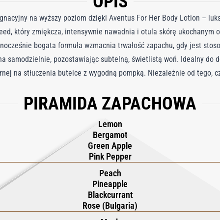
OPIS
lęgnacyjny na wyższy poziom dzięki Aventus For Her Body Lotion – l
eed, który zmiękcza, intensywnie nawadnia i otula skórę ukochany
ednocześnie bogata formuła wzmacnia trwałość zapachu, gdy jest sto
 samodzielnie, pozostawiając subtelną, świetlistą woń. Idealny do d
nej na stłuczenia butelce z wygodną pompką. Niezależnie od tego, cz
ewnia jedwabiście gładką skórę i długotrwały aromat, stając się ni
PIRAMIDA ZAPACHOWA
j.
Lemon
Bergamot
Green Apple
Pink Pepper
Peach
Pineapple
Blackcurrant
Rose (Bulgaria)