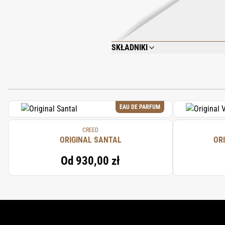
SKŁADNIKI
AQUA (WATER), MACADAMIA INTEGRIFOL
PARFUM (FRAGRANCE), GLYCERYL STE
GLUTAMATE, ISOHEXADECANE, CAPRYLYL
PALMITATE, LINALOOL, SORBITAN OLEA
HYDROXYCITRONELLAL.
EAU DE PARFUM
CREED
ORIGINAL SANTAL
OR
Od
930,00 zł