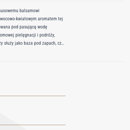
uksusowemu balsamowi
m owocowo-kwiatowym aromatem tej
sowana pod pasującą wodę
omowej pielęgnacji i podróży,
y służy jako baza pod zapach, czy
ezbędnym elementem każdej