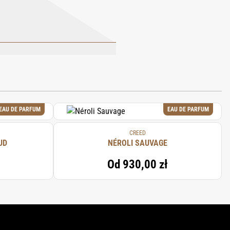
, GLYCERYL STEARATE CITRATE,
 PHENOXYETHANOL, SODIUM STEAROYL
EARETH-12, CETEARYL ALCOHOL, CETYL
ROXIDE, GERANIOL, HEXYL CINNAMAL,
EAU DE PARFUM
EAU DE PARFUM
CREED
UD
NÉROLI SAUVAGE
Od
930,00 zł