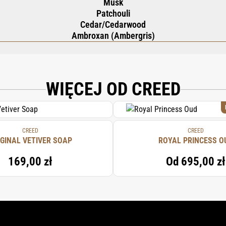
Musk
Patchouli
Cedar/Cedarwood
Ambroxan (Ambergris)
IA SEED OIL, SIMMONDSIA CHINENSIS SEED OIL, ORBIGNYA OLEIFERA SEED OIL
ARATE, SODIUM ACRYLATE-SODIUM ACRYLOYLDIMETHYL TAURATE COPOLYMER,
 GLYCOL, 1,2-HEXANEDIOL, CETEARETH-20, POLYSORBATE 80, LIMONENE, CET
WIĘCEJ OD CREED
TE, CITRONELLOL, BIOSACCHARIDE GUM-1, CITRAL, CITRIC ACID, SODIUM HYD
CREED
CREED
IGINAL VETIVER SOAP
ROYAL PRINCESS O
169,00 zł
Od
695,00 zł