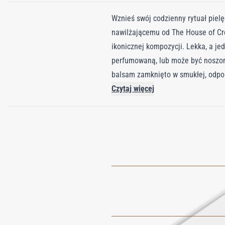
Wznieś swój codzienny rytuał pie
nawilżającemu od The House of Cr
ikonicznej kompozycji. Lekka, a j
perfumowaną, lub może być noszona
balsam zamknięto w smukłej, odpor
jako samodzielna przyjemność, zap
Czytaj więcej
dopracowanej rutyny pielęgnacyjne