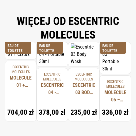
WIĘCEJ OD ESCENTRIC
MOLECULES
EAU DE
EAU DE
EAU DE
TOILETTE
TOILETTE
TOILETTE
ESCENTRIC
MOLECULES
ESCENTRIC
ESCENTRIC
MOLECULE
MOLECULES
MOLECULES
ESCENTRIC
01 +
ESCENTRIC
ESCENTRIC
MOLECULES
CISTUS
04 -
03 BODY
MOLECULE
PORTABLE
WASH
05 –
30ML
PORTABLE
704,00 zł
378,00 zł
235,00 zł
336,00 zł
30ML