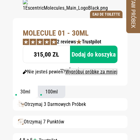
ZESTAW PRÓBEK
EAU DE TOILETTE
MOLECULE 01 - 30ML
2 reviews
Trustpilot
315,00 ZŁ
Dodaj do koszyka
Nie jesteś pewien?
Wypróbuj próbkę za mniej
30ml
100ml
Otrzymaj 3 Darmowych Próbek
Otrzymaj 7 Punktów