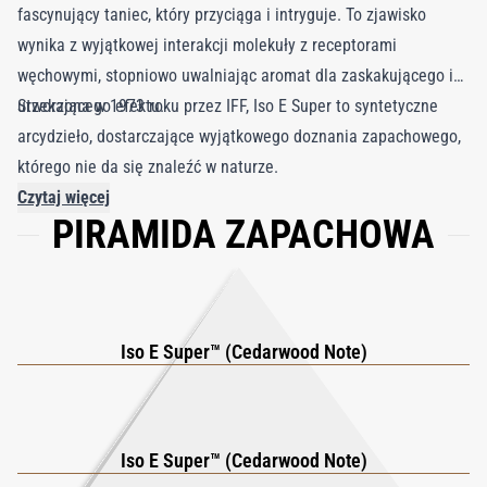
fascynujący taniec, który przyciąga i intryguje. To zjawisko
wynika z wyjątkowej interakcji molekuły z receptorami
węchowymi, stopniowo uwalniając aromat dla zaskakującego i
urzekającego efektu.
Stworzona w 1973 roku przez IFF, Iso E Super to syntetyczne
arcydzieło, dostarczające wyjątkowego doznania zapachowego,
którego nie da się znaleźć w naturze.
Czytaj więcej
PIRAMIDA ZAPACHOWA
Iso E Super™ (Cedarwood Note)
Iso E Super™ (Cedarwood Note)