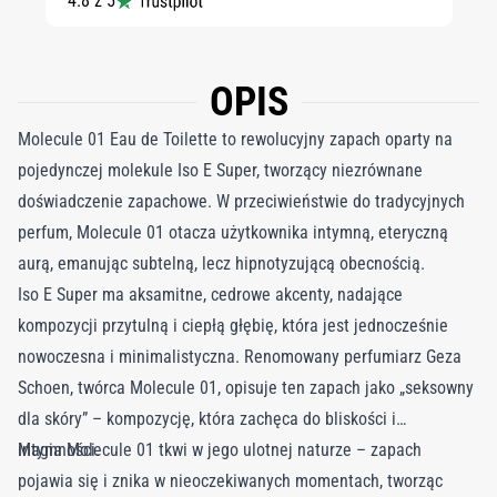
4.8 z 5
OPIS
Molecule 01 Eau de Toilette to rewolucyjny zapach oparty na
pojedynczej molekule Iso E Super, tworzący niezrównane
doświadczenie zapachowe. W przeciwieństwie do tradycyjnych
perfum, Molecule 01 otacza użytkownika intymną, eteryczną
aurą, emanując subtelną, lecz hipnotyzującą obecnością.
Iso E Super ma aksamitne, cedrowe akcenty, nadające
kompozycji przytulną i ciepłą głębię, która jest jednocześnie
nowoczesna i minimalistyczna. Renomowany perfumiarz Geza
Schoen, twórca Molecule 01, opisuje ten zapach jako „seksowny
dla skóry” – kompozycję, która zachęca do bliskości i
intymności.
Magia Molecule 01 tkwi w jego ulotnej naturze – zapach
pojawia się i znika w nieoczekiwanych momentach, tworząc