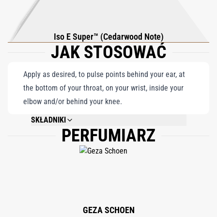
Iso E Super™ (Cedarwood Note)
JAK STOSOWAĆ
Apply as desired, to pulse points behind your ear, at
the bottom of your throat, on your wrist, inside your
elbow and/or behind your knee.
SKŁADNIKI
PERFUMIARZ
ALCOHOL DENAT, PARFUM (FRAGRANCE), AQUA (WATER).
GEZA SCHOEN