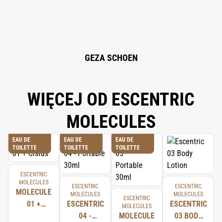
EXTRACT, MARIS AQUA (SEA WATER), LACTIC ACID, CITRIC ACID,
HYDROLYZED ALGIN, ETHYLHEXYLGLYCERIN, HYDROXYPROPYL GUAR
HYDROXYPROPYLTRIMONIUM CHLORIDE, PHENOXYETHANOL, BENZOIC
ACID, DEHYDROACETIC ACID, TETRAMETHYL
ACETYLOCTAHYDRONAPHTHALENES, LIMONENE, PINENE, LINALOOL,
CITRUS LIMON (LEMON) PEEL OIL.
GEZA SCHOEN
WIĘCEJ OD ESCENTRIC
MOLECULES
EAU DE
EAU DE
EAU DE
TOILETTE
TOILETTE
TOILETTE
ESCENTRIC
MOLECULES
ESCENTRIC
ESCENTRIC
MOLECULE
MOLECULES
MOLECULES
ESCENTRIC
01 +
ESCENTRIC
ESCENTRIC
MOLECULES
CISTUS
04 -
MOLECULE
03 BODY