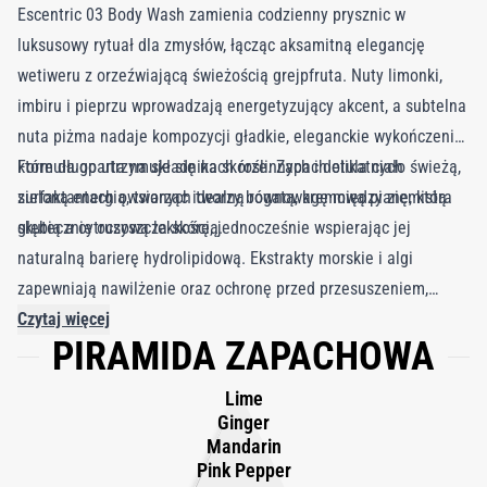
Escentric 03 Body Wash zamienia codzienny prysznic w
luksusowy rytuał dla zmysłów, łącząc aksamitną elegancję
wetiweru z orzeźwiającą świeżością grejpfruta. Nuty limonki,
imbiru i pieprzu wprowadzają energetyzujący akcent, a subtelna
nuta piżma nadaje kompozycji gładkie, eleganckie wykończenie,
które długo utrzymuje się na skórze. Zapach otula ciało świeżą,
Formuła oparta na składnikach roślinnych i delikatnych
zieloną energią, tworząc idealną równowagę między ziemistą
surfaktantach owsianych tworzy bogatą, kremową pianę, która
głębią a cytrusową lekkością.
skutecznie oczyszcza skórę, jednocześnie wspierając jej
naturalną barierę hydrolipidową. Ekstrakty morskie i algi
zapewniają nawilżenie oraz ochronę przed przesuszeniem,
pozostawiając skórę miękką, elastyczną i subtelnie pachnącą.
Czytaj więcej
PIRAMIDA ZAPACHOWA
Produkt testowany dermatologicznie, nietestowany na
zwierzętach i odpowiedni dla każdego typu skóry. Escentric 03
Lime
Body Wash wzmacnia i przedłuża rytuał zapachowy,
Ginger
pozostawiając elegancki podpis Escentric Molecules na skórze
Mandarin
Pink Pepper
jeszcze długo po wyjściu spod prysznica.