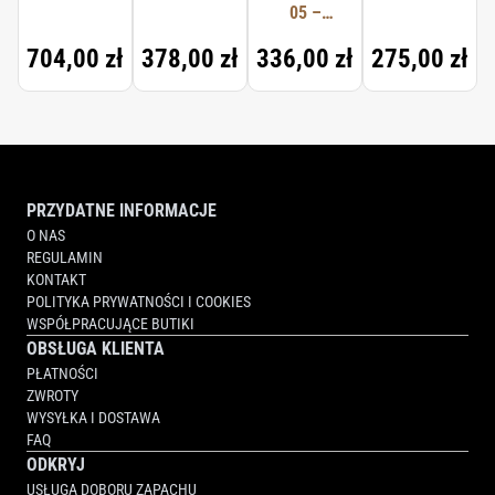
PORTABLE
05 –
LOTION
30ML
PORTABLE
704,00 zł
378,00 zł
336,00 zł
275,00 zł
30ML
PRZYDATNE INFORMACJE
O NAS
REGULAMIN
KONTAKT
POLITYKA PRYWATNOŚCI I COOKIES
WSPÓŁPRACUJĄCE BUTIKI
OBSŁUGA KLIENTA
PŁATNOŚCI
ZWROTY
WYSYŁKA I DOSTAWA
FAQ
ODKRYJ
USŁUGA DOBORU ZAPACHU