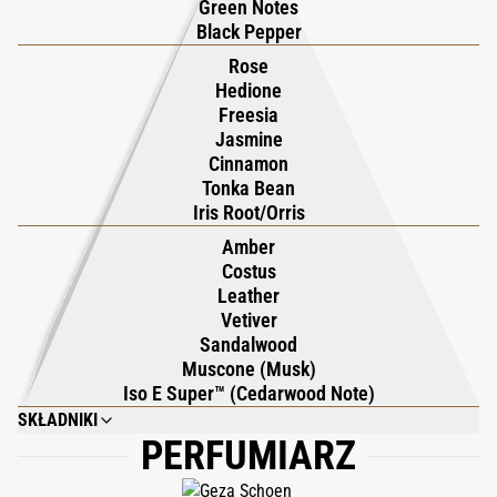
Green Notes
Black Pepper
Rose
Hedione
Freesia
Jasmine
Cinnamon
Tonka Bean
Iris Root/Orris
Amber
Costus
Leather
Vetiver
Sandalwood
Muscone (Musk)
Iso E Super™ (Cedarwood Note)
SKŁADNIKI
PERFUMIARZ
AQUA (WATER), SODIUM LAURETH SULFATE, LAURYL GLUCOSIDE ,
PARFUM (FRAGRANCE), SODIUM LAUROYL OAT AMINO ACIDS, COCO-
GLUCOSIDE , GLYCERYL OLEATE, BETAINE, CHLORELLA VULGARIS