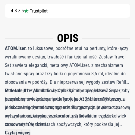
4.8 z 5
OPIS
ATOM.iser.
to luksusowe, podróżne etui na perfumy, które łączy
wyrafinowany design, trwałość i funkcjonalność. Zestaw Travel
Set zawiera elegancki, metalowy ATOM.iser. z mechanizmem
twist-and-spray oraz trzy fiolki o pojemności 8,5 ml, idealne do
stosowania w podróży. Dla nieprzerwanej wygody zestaw Refill
Set oferuje trzy dodatkowe fiolki 8,5 ml, zaprojektowane tak, aby
Molecule 01 + Mandarin
łączy aksamitne ciepło Iso E Super z
bezproblemowo pasowały do Twojego ATOM.iser. Wykonany z
promienną świeżością mandarynki, tworząc minimalistyczny, a
piaskowanego, anodowanego metalu, gwarantuje ponadczasową
jednocześnie dynamiczny zapach. Kompozycja otwiera się
wytrzymałość, elegancję i komfort użytkowania – gdziekolwiek
soczystą mandarynką, wzmocnioną składnikiem często
zaprowadzi Cię dzień.
stosowanym w aromatach spożywczych, który podkreśla jej
świeżość i trwałość. Gdy cytrusowe nuty stopniowo wygasają, na
Czytaj więcej