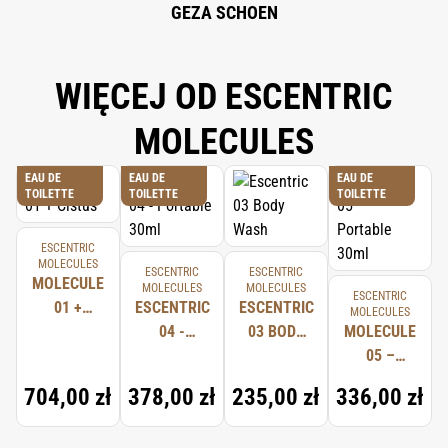
GEZA SCHOEN
WIĘCEJ OD ESCENTRIC
MOLECULES
EAU DE
EAU DE
EAU DE
TOILETTE
TOILETTE
TOILETTE
ESCENTRIC
MOLECULES
ESCENTRIC
ESCENTRIC
MOLECULE
MOLECULES
MOLECULES
ESCENTRIC
01 +
ESCENTRIC
ESCENTRIC
MOLECULES
CISTUS
04 -
03 BODY
MOLECULE
PORTABLE
WASH
05 –
30ML
PORTABLE
704,00 zł
378,00 zł
235,00 zł
336,00 zł
30ML