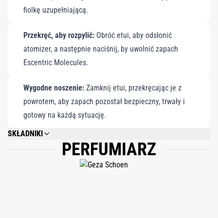
fiolkę uzupełniającą.
Przekręć, aby rozpylić:
Obróć etui, aby odsłonić
atomizer, a następnie naciśnij, by uwolnić zapach
Escentric Molecules.
Wygodne noszenie:
Zamknij etui, przekręcając je z
powrotem, aby zapach pozostał bezpieczny, trwały i
gotowy na każdą sytuację.
SKŁADNIKI
PERFUMIARZ
ALCOHOL DENAT, PARFUM (FRAGRANCE), AQUA (WATER), LIMONENE,
ETHYLHEXYL METHOXYCINNAMATE, BUTYL
METHOXYDIBENZOYLMETHANE, ETHYLHEXYL SALICYLATE, CITRAL,
LINALOOL, CITRONELLOL, GERANIOL.