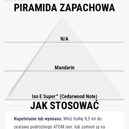
PIRAMIDA ZAPACHOWA
skórze wyłania się Iso E Super, otulając ją głębią
przypominającą drewno cedrowe oraz kojącą aurą. Efektem jest
harmonijne połączenie świeżości i ciepła – proste, zmysłowe i
nowocześnie eleganckie.
N/A
Mandarin
Iso E Super™ (Cedarwood Note)
JAK STOSOWAĆ
Napełnianie lub wymiana:
Włóż fiolkę 8,5 ml do
zestawu podróżnego ATOM.iser. lub zamień ją na