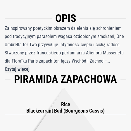
OPIS
Zainspirowany poetyckim obrazem dzielenia się schronieniem
pod tradycyjnym parasolem wagasa ozdobionym smokami, One
Umbrella for Two przywołuje intymność, ciepło i cichą radość.
Stworzony przez francuskiego perfumiarza Aliénora Masseneta
dla Floraïku Paris zapach ten łączy Wschód i Zachód –
pachnące spotkanie francuskiego artyzmu i japońskiego
Czytaj więcej
PIRAMIDA ZAPACHOWA
wyrafinowania. Niczym wspólna chwila spokoju podczas
delikatnego deszczu, emanuje słodyczą, komfortem i spokojem.
Zapach otwiera się soczystą soczystością absolutu z czarnej
porzeczki z Bourgogne, połączoną z tostowym, uzależniającym
Rice
aromatem akordu dmuchanego ryżu. Serce ukazuje elegancję
Blackcurrant Bud (Bourgeons Cassis)
Cyklamenu i charakterystyczne zielone ciepło herbaty
Genmaicha. Na koniec aksamitna baza z piżma, wanilii i drzewa