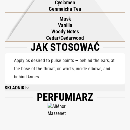
Cyclamen
cedrowego nadaje głębi i spokoju, pozostawiając trwały ślad
Genmaicha Tea
miękki jak deszcz na jedwabiu.
Musk
Vanilla
Woody Notes
Cedar/Cedarwood
JAK STOSOWAĆ
Apply as desired to pulse points — behind the ears, at
the base of the throat, on wrists, inside elbows, and
behind knees.
SKŁADNIKI
PERFUMIARZ
ALCOHOL DENAT., PARFUM (FRAGRANCE), AQUA (WATER), BHT, DISODIUM
EDTA, HYDROXYCITRONELLAL.