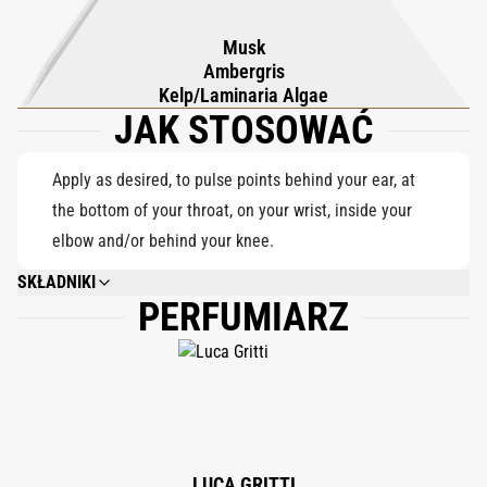
bryzę muskającą skórę. Serce wprowadza teksturowaną
Musk
mieszankę drzewa sandałowego, sosny i tytoniu, przywołującą
Ambergris
na myśl zalesione brzegi i unoszący się dym o zachodzie
Kelp/Laminaria Algae
JAK STOSOWAĆ
słońca. W bazie ambra, piżmo i algi morskie tworzą gładkie,
mineralne wykończenie, które pogłębia morski charakter
zapachu. Żywy, a jednocześnie kojący zapach Preludio składa
Apply as desired, to pulse points behind your ear, at
hołd ponadczasowym wodom kolońskim, oferując jednocześnie
the bottom of your throat, on your wrist, inside your
świeżą, współczesną perspektywę.
elbow and/or behind your knee.
SKŁADNIKI
PERFUMIARZ
ALCOHOL DENAT., PARFUM (FRAGRANCE), AQUA (WATER), CITRAL,
CITRONELLOL, COUMARIN, LIMONENE, LINALOOL. 80% VOL
LUCA GRITTI