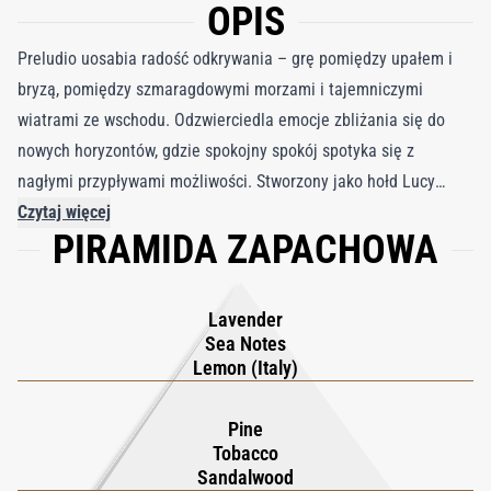
OPIS
Preludio uosabia radość odkrywania – grę pomiędzy upałem i
bryzą, pomiędzy szmaragdowymi morzami i tajemniczymi
wiatrami ze wschodu. Odzwierciedla emocje zbliżania się do
nowych horyzontów, gdzie spokojny spokój spotyka się z
nagłymi przypływami możliwości. Stworzony jako hołd Lucy
Grittiego dla wczesnych wspomnień nadmorskich i zapisków z
Czytaj więcej
PIRAMIDA ZAPACHOWA
pamiętnika z pierwszego przybycia Alvise Grittiego na brzegi
Imperium Osmańskiego, zapach ten emanuje duchem wolności,
ciekawości i eksploracji. Jako część Czarnej Kolekcji, Preludio
Lavender
przekształca dziedzictwo, podróże i osobiste wrażenia w
Sea Notes
elegancką, dyskretną obecność, która łączy się z nowoczesnym
Lemon (Italy)
wyrafinowaniem. Zbudowana na bazie fougère-wodnej
kompozycji kompozycja otwiera się francuską lawendą,
Pine
Tobacco
sycylijską cytryną i słonymi nutami morskimi – orzeźwiające
Sandalwood
trio, które przypomina oświetlone słońcem wybrzeża i chłodną