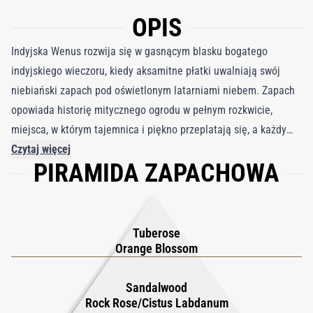
OPIS
Indyjska Wenus rozwija się w gasnącym blasku bogatego
indyjskiego wieczoru, kiedy aksamitne płatki uwalniają swój
niebiański zapach pod oświetlonym latarniami niebem. Zapach
opowiada historię mitycznego ogrodu w pełnym rozkwicie,
miejsca, w którym tajemnica i piękno przeplatają się, a każdy
krok wydaje się zaproszeniem do krainy rozkoszy. Każdy spray
Czytaj więcej
PIRAMIDA ZAPACHOWA
oddaje obecność boskiej kobiecej energii – pełnej wdzięku,
potężnej i nieodparcie pociągającej – budzącej ciekawość i
ciche, palące pragnienie, które unosi się w powietrzu. W sercu
kwiat pomarańczy i tuberoza kwitną ze świetlistą elegancją,
Tuberose
tworząc bujny kwiatowy uścisk, który jest zarówno delikatny, jak
Orange Blossom
i odurzający. W miarę jak zapach się pogłębia, kremowe mleko z
drzewa sandałowego i marokańskie drzewo cedrowe tworzą
Sandalwood
Rock Rose/Cistus Labdanum
ciepłą, dymną miękkość, uziemioną przez labdanum i ambrę.