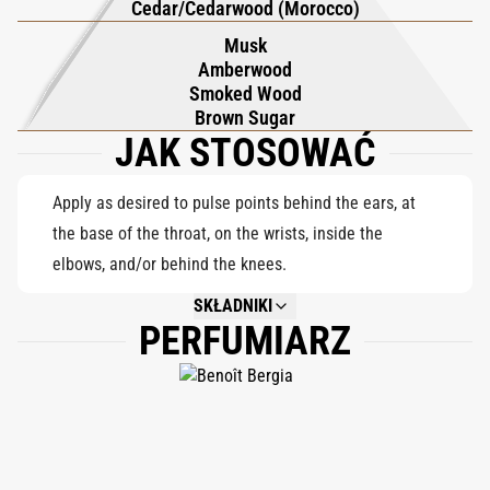
Cedar/Cedarwood (Morocco)
Brązowy cukier i pudry piżmowe osadzają się w hipnotycznej
Musk
bazie, pozostawiając zmysłowy, trwały ślad, który wydaje się
Amberwood
bogaty, egzotyczny i nieskończenie urzekający.
Smoked Wood
Brown Sugar
JAK STOSOWAĆ
Apply as desired to pulse points behind the ears, at
the base of the throat, on the wrists, inside the
elbows, and/or behind the knees.
SKŁADNIKI
PERFUMIARZ
NOT AVAILABLE.