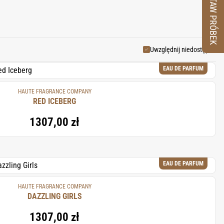
ZESTAW PRÓBEK
nie wyselekcjonowanej kolekcji
 zaprasza tych, którzy cenią
nych po to, by wynosić każdą
Uwzględnij niedostępne
EAU DE PARFUM
HAUTE FRAGRANCE COMPANY
RED ICEBERG
1307,00 zł
EAU DE PARFUM
HAUTE FRAGRANCE COMPANY
DAZZLING GIRLS
1307,00 zł