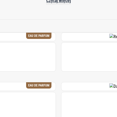
piracji i rozwija w wyrafinowaną podróż zmysłów. Dzięki staran
Czytaj więcej
duktów do kąpieli i pielęgnacji ciała Haute Fragrance Company
ć, do zanurzenia się w szytych na miarę kompozycjach stworzo
chwilę na wyższy poziom.
EAU DE PARFUM
EAU DE PARFUM