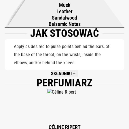
Musk
balsamicznych, drzewa sandałowego i skóry, pozostawiając
Leather
mocny podpis, który utrzymuje się z siłą, elegancją i
Sandalwood
ponadczasowym urokiem.
Balsamic Notes
JAK STOSOWAĆ
Apply as desired to pulse points behind the ears, at
the base of the throat, on the wrists, inside the
elbows, and/or behind the knees.
SKŁADNIKI
PERFUMIARZ
NOT AVAILABLE.
CÉLINE RIPERT