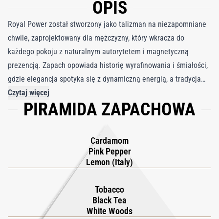
OPIS
Royal Power został stworzony jako talizman na niezapomniane
chwile, zaprojektowany dla mężczyzny, który wkracza do
każdego pokoju z naturalnym autorytetem i magnetyczną
prezencją. Zapach opowiada historię wyrafinowania i śmiałości,
gdzie elegancja spotyka się z dynamiczną energią, a tradycja
ustępuje miejsca osobistym zasadom. Każdy spray przywołuje
Czytaj więcej
PIRAMIDA ZAPACHOWA
dreszczyk emocji wywołany specjalnymi okazjami, blask
wypolerowanych opraw i pewność kogoś, kto wie, że się
wyróżnia, tworząc aurę luksusową, odważną i nieodparcie
Cardamom
wyrafinowaną. Zapach otwiera się żywą eksplozją włoskiej
Pink Pepper
cytryny, kardamonu i różowego pieprzu, zapewniając
Lemon (Italy)
orzeźwiającą, a jednocześnie pikantną jasność. W sercu białe
drzewa i liście czarnej herbaty łączą się z bogatym akordem
Tobacco
Black Tea
tytoniu, dodając głębi i wyrafinowanego, dymnego ciepła. Baza
White Woods
przechodzi w gładką, zmysłową ścieżkę piżma, nut