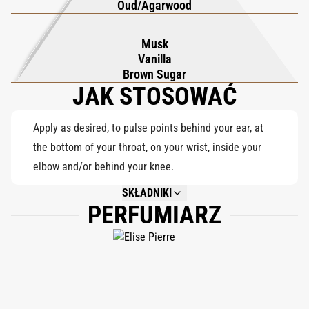
Oud/Agarwood
złożoności. Baza rozwija się w aksamitną mieszankę piżma,
wanilii i brązowego cukru, tworząc trwały ślad, który jest ciepły,
Musk
uzależniający i niezapomniany. To rozkoszne połączenie
Vanilla
podkreśla uwodzicielską osobowość zapachu, zachowując
Brown Sugar
JAK STOSOWAĆ
jednocześnie wyrafinowaną równowagę pomiędzy słodyczą i
głębią. Odważny i wyrafinowany, Narcotic Desire celebruje
dreszczyk emocji i instynktu. Zaprojektowany zarówno dla
Apply as desired, to pulse points behind your ear, at
kobiet, jak i mężczyzn, jest to zapach, który przekształca każdą
the bottom of your throat, on your wrist, inside your
chwilę w zaproszenie do przyjemności, pozostawiając po sobie
elbow and/or behind your knee.
kuszący podpis pasji, tajemnicy i ponadczasowej atrakcyjności.
SKŁADNIKI
PERFUMIARZ
NOT AVAILABLE.