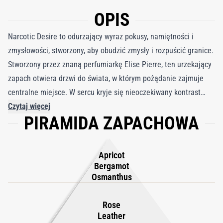
OPIS
Narcotic Desire to odurzający wyraz pokusy, namiętności i
zmysłowości, stworzony, aby obudzić zmysły i rozpuścić granice.
Stworzony przez znaną perfumiarkę Elise Pierre, ten urzekający
zapach otwiera drzwi do świata, w którym pożądanie zajmuje
centralne miejsce. W sercu kryje się nieoczekiwany kontrast
pomiędzy egzotycznym oudem i chłodną słodyczą dojrzałej
Czytaj więcej
PIRAMIDA ZAPACHOWA
moreli, tworząc magnetyczną harmonię, która jest zarówno
pocieszająca, jak i prowokująca. Kwiaty złotego osmantusa
rozświetlają kompozycję promiennym ciepłem, a żywe nuty
Apricot
cytrusów dodają świeżości i energii. Rezultatem jest zapach,
Bergamot
który otula użytkownika niczym jedwab, wywołując intymność,
Osmanthus
pewność siebie i nieodparty urok. W miarę ewolucji zapachu
bogaty absolut róży i wyrafinowany akord skóry i oudu
Rose
Leather
pogłębiają jego zmysłowy charakter, dodając elegancji i