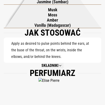
Jasmine (Sambac)
pozostawiając zmysłową, pocieszającą sygnaturę, która sprawia
Musk
wrażenie zarówno luksusowej, jak i niezapomnianej.
Moss
Amber
Vanilla (Madagascar)
JAK STOSOWAĆ
Apply as desired to pulse points behind the ears, at
the base of the throat, on the wrists, inside the
elbows, and/or behind the knees.
SKŁADNIKI
PERFUMIARZ
NOT AVAILABLE.