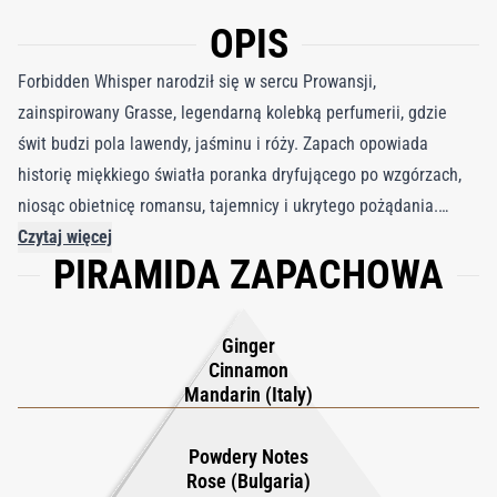
OPIS
Forbidden Whisper narodził się w sercu Prowansji,
zainspirowany Grasse, legendarną kolebką perfumerii, gdzie
świt budzi pola lawendy, jaśminu i róży. Zapach opowiada
historię miękkiego światła poranka dryfującego po wzgórzach,
niosąc obietnicę romansu, tajemnicy i ukrytego pożądania.
Każdy spray sprawia wrażenie prywatnego sekretu dzielonego
Czytaj więcej
PIRAMIDA ZAPACHOWA
ze światem, otulając użytkownika aurą elegancji i pokusy, która
utrzymuje się jak szeptane wyznanie w powietrzu. Zapach
otwiera się jasnym, pikantnym blaskiem włoskiej mandarynki,
Ginger
imbiru i cynamonu, tworząc ciepłe i zachęcające pierwsze
Cinnamon
wrażenie. W sercu jaśmin wielkolistny i róża bułgarska
Mandarin (Italy)
rozkwitają w pudrowym, delikatnym uścisku, dodając głębi i
pełnej wdzięku kobiecości. Baza przechodzi w gładką ścieżkę
Powdery Notes
Rose (Bulgaria)
madagaskarskiej wanilii, piżma, bursztynu i miękkiego mchu,