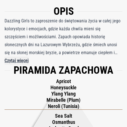
OPIS
Dazzling Girls to zaproszenie do świętowania życia w całej jego
kolorystyce i emocjach, gdzie każda chwila mieni się
szczęściem i możliwościami. Zapach opowiada historię
słonecznych dni na Lazurowym Wybrzeżu, gdzie śmiech unosi
się na słonej morskiej bryzie, a powietrze emanuje ciepłem i
ekscytacją. Każdy spray oddaje uczucie wkroczenia w świat,
Czytaj więcej
PIRAMIDA ZAPACHOWA
który wydaje się jaśniejszy, swobodniejszy i nieskończenie
czarujący, otulając użytkownika aurą pewności siebie,
Apricot
przyjemności i promiennej kobiecości. Zapach otwiera się
Honeysuckle
soczystą eksplozją moreli i śliwki mirabelki, złagodzonych
Ylang Ylang
Mirabelle (Plum)
neroli, wiciokrzewem i ylang-ylang, nadając świetlisty, kwiatowo-
Neroli (Tunisia)
owocowy blask. W sercu zapachu osmantus i jaśmin wielkolistny
Sea Salt
kwitną wraz z akordem soli morskiej i ambrette, dodając
Osmanthus
zmysłowej głębi i nadmorskiej świeżości. Baza przechodzi w