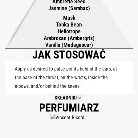
Ambrette Seed
kremową ścieżkę wanilii, fasoli tonka, piżma gruszkowego,
Jasmine (Sambac)
ambroksanu i heliotropu, pozostawiając miękki, nieodparty
Musk
podpis, który utrzymuje się jak piękne, skąpane w słońcu
Tonka Bean
Heliotrope
wspomnienie.
Ambroxan (Ambergris)
Vanilla (Madagascar)
JAK STOSOWAĆ
Apply as desired to pulse points behind the ears, at
the base of the throat, on the wrists, inside the
elbows, and/or behind the knees.
SKŁADNIKI
PERFUMIARZ
NOT AVAILABLE.