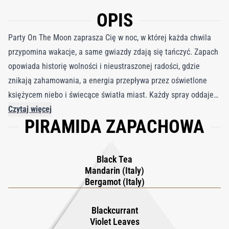
OPIS
Party On The Moon zaprasza Cię w noc, w której każda chwila
przypomina wakacje, a same gwiazdy zdają się tańczyć. Zapach
opowiada historię wolności i nieustraszonej radości, gdzie
znikają zahamowania, a energia przepływa przez oświetlone
księżycem niebo i świecące światła miast. Każdy spray oddaje
dreszczyk emocji niezapomnianej imprezy, otulając użytkownika
Czytaj więcej
PIRAMIDA ZAPACHOWA
świetlistą aurą pewności siebie, ekscytacji i zabawnej elegancji,
która świeci długo po ucichnięciu muzyki. Zapach otwiera się
jasnym wybuchem kalabryjskiej mandarynki i bergamotki,
Black Tea
uniesionym przez wyrafinowaną głębię czarnej herbaty,
Mandarin (Italy)
zapewniając świeże, ale wyrafinowane wprowadzenie. W sercu
Bergamot (Italy)
nuty liści fiołka i esencji drzewa cedrowego łączą się z
chrupiącą czarną porzeczką, dodając zielonego, owocowego
Blackcurrant
Violet Leaves
blasku. Baza przechodzi w gładką ścieżkę drzewa sandałowego