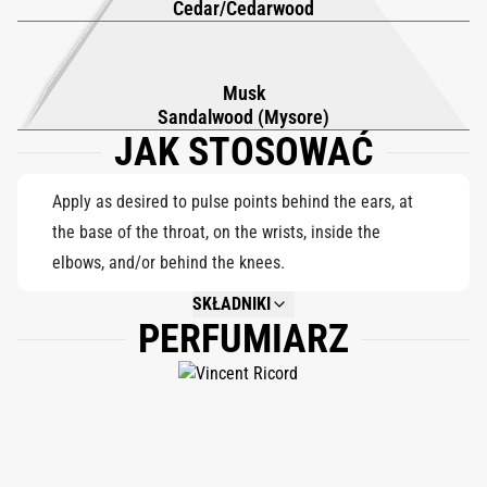
Cedar/Cedarwood
Mysore i miękkiego piżma, pozostawiając ciepłą, zmysłową
sygnaturę, która przypomina wspomnienie doskonałej nocy pod
gwiazdami.
Musk
Sandalwood (Mysore)
JAK STOSOWAĆ
Apply as desired to pulse points behind the ears, at
the base of the throat, on the wrists, inside the
elbows, and/or behind the knees.
SKŁADNIKI
PERFUMIARZ
NOT AVAILABLE.