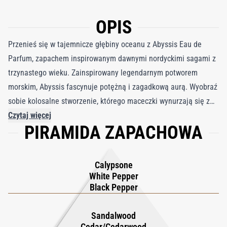
OPIS
Przenieś się w tajemnicze głębiny oceanu z Abyssis Eau de
Parfum, zapachem inspirowanym dawnymi nordyckimi sagami z
trzynastego wieku. Zainspirowany legendarnym potworem
morskim, Abyssis fascynuje potężną i zagadkową aurą. Wyobraź
sobie kolosalne stworzenie, którego maceczki wynurzają się z
wodnej otchłani, uosabiając surową, nieokiełznaną siłę morza.
Czytaj więcej
PIRAMIDA ZAPACHOWA
Abyssis Eau de Parfum jest hołdem dla niezgłębionej potęgi
oceanu i jego hipnotyzujących tajemnic. Odważ się przyjąć
Abyssis i wyrusz w podróż odkrywania oraz podboju, uwalniając
Calypsone
jego otchłanną esencję. Zanurz się w aurze Krakena i przejmij
White Pepper
władzę nad pierwotnymi siłami morza z Abyssis Eau de Parfum.
Black Pepper
Sandalwood
Cedar/Cedarwood