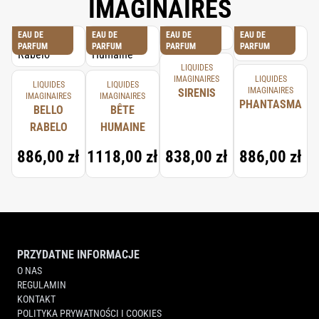
IMAGINAIRES
EAU DE
EAU DE
EAU DE
EAU DE
PARFUM
PARFUM
PARFUM
PARFUM
LIQUIDES
IMAGINAIRES
LIQUIDES
LIQUIDES
LIQUIDES
IMAGINAIRES
SIRENIS
IMAGINAIRES
IMAGINAIRES
PHANTASMA
BELLO
BÊTE
RABELO
HUMAINE
886,00 zł
1118,00 zł
838,00 zł
886,00 zł
PRZYDATNE INFORMACJE
O NAS
REGULAMIN
KONTAKT
POLITYKA PRYWATNOŚCI I COOKIES