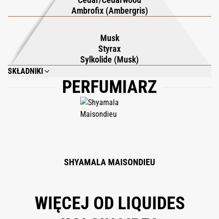
Ambrofix (Ambergris)
Musk
Styrax
Sylkolide (Musk)
SKŁADNIKI
PERFUMIARZ
ALCOHOL DENAT., FRAGRANCE/PARFUM, WATER/AQUA, BENZYL
SALICYLATE, ETHYLHEXYL, METHOXYCINNAMATE, BUTYL
METHOXYDIBENZOYLMETHANE, ETHYLHEXYL SALICYLATE, LIMONENE,
FARNESOL.
SHYAMALA MAISONDIEU
WIĘCEJ OD LIQUIDES