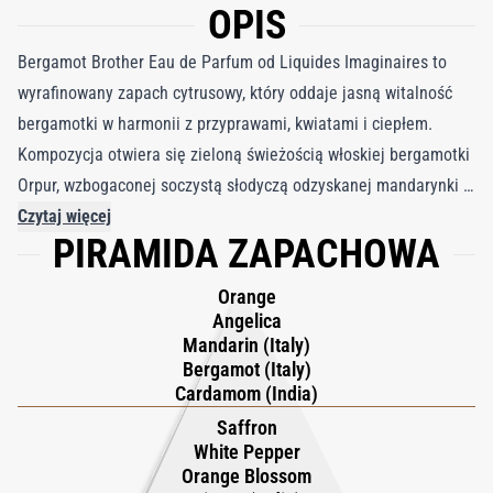
OPIS
Bergamot Brother Eau de Parfum od Liquides Imaginaires to
wyrafinowany zapach cytrusowy, który oddaje jasną witalność
bergamotki w harmonii z przyprawami, kwiatami i ciepłem.
Kompozycja otwiera się zieloną świeżością włoskiej bergamotki
Orpur, wzbogaconej soczystą słodyczą odzyskanej mandarynki i
pomarańczy, podkreśloną aromatyczną świeżością nasion
Czytaj więcej
PIRAMIDA ZAPACHOWA
arcydzięgla i kardamonu. Ta iskrząca się wstępna nuta łagodnie
przechodzi w delikatne serce białych kwiatów – szczególnie
Orange
absolutu kwiatu pomarańczy z Afryki Północnej – splecionego z
Angelica
egzotycznymi przyprawami, takimi jak indyjskie imbir, cynamon
Mandarin (Italy)
Bergamot (Italy)
z Laosu, szafran i subtelny akord orzechowo-owocowy.
Cardamom (India)
Indonezyjski biały pieprz dodaje ostatniego akcentu ciepła,
Saffron
wzbogacając kwiatowe serce o zmysłową złożoność. W miarę
White Pepper
osadzania się kompozycji ujawnia się ciepła i czysta baza,
Orange Blossom