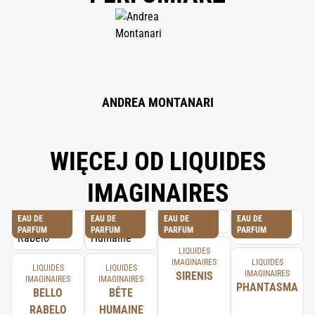
ACETYLOCTAHYDRONAPHTHALENES, JUNIPERUS VIRGINIANA OIL,
CITRUS AURANTIUM BERGAMIA PEEL OIL, LIMONENE, LINALYL ACETATE,
CITRUS AURANTIUM PEEL OIL, ETHYLHEXYL SALICYLATE, LINALOOL,
CITRONELLOL, PINENE, BUTYL METHOXYDIBENZOYLMETHANE, BETA-
CARYOPHYLLENE, CEDRUS ATLANTICA OIL/EXTRACT, CITRAL, CINNAMAL,
TRIS (TETRAMETHYLHYDROXYPIPERIDINOL) CITRATE, EUGENIA
CARYOPHYLLUS OIL, EUGENOL, TERPINEOL, GERANYL ACETATE, ROSE
KETONES, TERPINOLENE, GERANIOL, ALPHA-TERPINENE, BENZYL
ANDREA MONTANARI
BENZOATE, VANILLIN, CARVONE, FARNESOL,
TRIMETHYLCYCLOPENTENYL METHYLISOPENTENOL, COUMARIN.
WIĘCEJ OD LIQUIDES
IMAGINAIRES
EAU DE
EAU DE
EAU DE
EAU DE
PARFUM
PARFUM
PARFUM
PARFUM
LIQUIDES
IMAGINAIRES
LIQUIDES
LIQUIDES
LIQUIDES
IMAGINAIRES
SIRENIS
IMAGINAIRES
IMAGINAIRES
PHANTASMA
BELLO
BÊTE
RABELO
HUMAINE