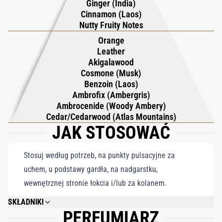
łącząca odzyskaną pomarańczę z żywicznym benzoesem z
Ginger (India)
Cinnamon (Laos)
Laosu, kremowym cedrem i teksturowanym drewnem
Nutty Fruity Notes
Akigalawood. Całość wykończona jest skórzanymi niuansami,
Orange
Ambrofixem, Cosmone i Ambrocenidem, tworząc nowoczesny,
Leather
bursztynowy ogon, który emanuje pozytywną energią i
Akigalawood
elegancją. Bergamot Brother to elegancka równowaga
Cosmone (Musk)
klarowności cytrusów i głębi przypraw, celebrująca
Benzoin (Laos)
Ambrofix (Ambergris)
podnoszącego na duchu ducha bergamotki w komfortowej,
Ambrocenide (Woody Ambery)
współczesnej bogatości, która pięknie utrzymuje się na skórze.
Cedar/Cedarwood (Atlas Mountains)
JAK STOSOWAĆ
Stosuj według potrzeb, na punkty pulsacyjne za
uchem, u podstawy gardła, na nadgarstku,
wewnętrznej stronie łokcia i/lub za kolanem.
SKŁADNIKI
PERFUMIARZ
ALCOHOL DENAT., AQUA (WATER), PARFUM (FRAGRANCE), TETRAMETHYL