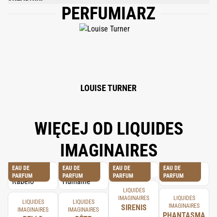
PERFUMIARZ
ALCOHOL DENAT., FRAGRANCE/PARFUM, WATER/AQUA, COUMARIN,
ETHYLHEXYL METHOXYCINNAMATE, BUTYL
METHOXYDIBENZOYLMETHANE, ETHYLHEXYL SALICYLATE, T-BUTYL
ALCOHOL, CINNAMAL, ISOEUGENOL, LIMONENE, BENZYL BENZOATE,
FARNESOL, DENATONIUM BENZOATE, BENZYL ALCOHOL.
LOUISE TURNER
WIĘCEJ OD LIQUIDES
IMAGINAIRES
EAU DE
EAU DE
EAU DE
EAU DE
PARFUM
PARFUM
PARFUM
PARFUM
LIQUIDES
IMAGINAIRES
LIQUIDES
LIQUIDES
LIQUIDES
IMAGINAIRES
SIRENIS
IMAGINAIRES
IMAGINAIRES
PHANTASMA