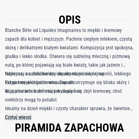
OPIS
Blanche Bête od Liquides Imaginaires to miękki i kremowy
zapach dla kobiet i mężczyzn. Pachnie ciepłym mlekiem, czystą
skórą i delikatnymi białymi kwiatami. Kompozycja jest spokojna,
gładka i lekko słodka. Otwiera się subtelną mleczną i piżmową
nutą, po której pojawiają się białe kwiaty, takie jak jaśmin i
tuberoza, a całość kończy się akordami ciepłej wanilii, lekkiego
Najlepszy na chłodne dni idealny na jesień i zimę
kakao i miękkiego drewna. Zapach utrzymuje się blisko skóry i
Przyjemny w chłodne wiosenne dni
daje poczucie komfortu, jak ciepły koc.
W upalne letnie dni może wydawać się zbyt kremowy, choć
niektórzy mogą to polubić
Idealny na dzień miękki i czysty charakter sprawia, że świetnie
sprawdzi się w pracy lub podczas spokojnych chwil
Czytaj więcej
PIRAMIDA ZAPACHOWA
Dobry także na wieczór delikatny i kojący, odpowiedni na
wieczorne wyciszenie lub przed snem