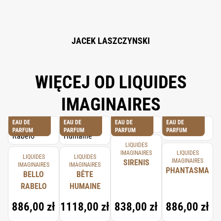
CITRUS AURANTIUM FLOWER OIL, TRIS
(TETRAMETHYLHYDROXYPIPERIDINOL) CITRATE, SANTALUM ALBUM OIL,
BETA-CARYOPHYLLENE, GERANYL ACETATE, SANTALOL, TERPINEOL,
TERPINOLENE, ALPHA-TERPINENE, CITRONELLOL, BENZALDEHYDE, GA.
JACEK LASZCZYNSKI
WIĘCEJ OD LIQUIDES
IMAGINAIRES
EAU DE
EAU DE
EAU DE
EAU DE
PARFUM
PARFUM
PARFUM
PARFUM
LIQUIDES
IMAGINAIRES
LIQUIDES
LIQUIDES
LIQUIDES
IMAGINAIRES
SIRENIS
IMAGINAIRES
IMAGINAIRES
PHANTASMA
BELLO
BÊTE
RABELO
HUMAINE
886,00 zł
1118,00 zł
838,00 zł
886,00 zł