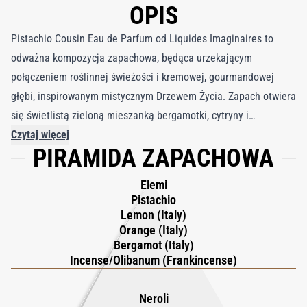
OPIS
Pistachio Cousin Eau de Parfum od Liquides Imaginaires to
odważna kompozycja zapachowa, będąca urzekającym
połączeniem roślinnej świeżości i kremowej, gourmandowej
głębi, inspirowanym mistycznym Drzewem Życia. Zapach otwiera
się świetlistą zieloną mieszanką bergamotki, cytryny i
pomarańczy Orpur, subtelnie wzbogaconą żywicą elemi oraz
Czytaj więcej
PIRAMIDA ZAPACHOWA
nutą kadzidła. Ta żywa świeżość prowadzi do soczystego serca
zbudowanego wokół pistacji, delikatnie przywołującego prażoną
Elemi
ciepłość orzechów laskowych i migdałów. Nieoczekiwany akcent
Pistachio
czarnej cytryny, poddanej obróbce w słonej wodzie, wnosi
Lemon (Italy)
Orange (Italy)
wytrawny, lekko kwaśny charakter, który pogłębia kompozycję i
Bergamot (Italy)
kontrastuje z jej kremową słodyczą. Nuty herbaty Earl Grey oraz
Incense/Olibanum (Frankincense)
kwiatów pomarańczy i cytryny dodają promiennej lekkości i
świeżości, wprowadzając powiew powietrzności i złożoności do
Neroli