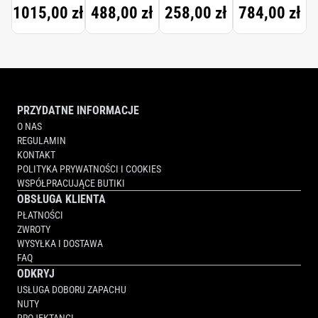
COLOGNE
1015,00 zł
488,00 zł
258,00 zł
784,00 zł
FORTE
SCENTED
HAND
CREAM
PRZYDATNE INFORMACJE
O NAS
REGULAMIN
KONTAKT
POLITYKA PRYWATNOŚCI I COOKIES
WSPÓŁPRACUJĄCE BUTIKI
OBSŁUGA KLIENTA
PŁATNOŚCI
ZWROTY
WYSYŁKA I DOSTAWA
FAQ
ODKRYJ
USŁUGA DOBORU ZAPACHU
NUTY