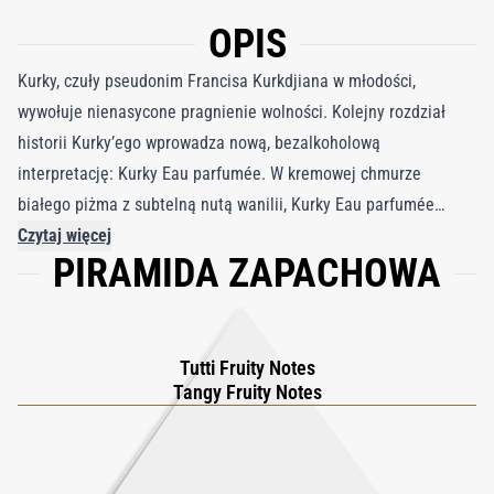
OPIS
Kurky, czuły pseudonim Francisa Kurkdjiana w młodości,
wywołuje nienasycone pragnienie wolności. Kolejny rozdział
historii Kurky’ego wprowadza nową, bezalkoholową
interpretację: Kurky Eau parfumée. W kremowej chmurze
białego piżma z subtelną nutą wanilii, Kurky Eau parfumée
destyluje cudownie nostalgiczny zapach przypominający
Czytaj więcej
PIRAMIDA ZAPACHOWA
pikantny akord tutti-frutti, przypominający zapach pudełka
cukierków. Ta nowa kreacja, zinterpretowana na nowo za
pomocą formuły na bazie wody, uwalnia te same nuty co woda
perfumowana, pozostawiając na skórze otulającą, wygodną i
Tutti Fruity Notes
delikatną warstwę. Miękkie, zmysłowe wprowadzenie do
Tangy Fruity Notes
zapachów dla najmłodszych i radosna odpowiedź dla tych,
którzy nigdy nie stracili swojego wewnętrznego dziecka i
szukają lżejszych perfum. Nowa formuła zapewnia zapach, który