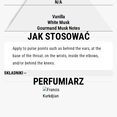
N/A
jest zarówno intensywny, jak i naturalny, a jednocześnie
delikatny dla skóry. Woda zapachowa Kurky nie zawiera
Vanilla
alkoholu i jest odpowiednia dla wrażliwej skóry dzieci od 3. roku
White Musk
życia.
Gourmand Musk Notes
JAK STOSOWAĆ
Apply to pulse points such as behind the ears, at the
base of the throat, on the wrists, inside the elbows,
and/or behind the knees.
SKŁADNIKI
PERFUMIARZ
AQUA (WATER/EAU), PENTYLENE GLYCOL, PPG-26-BUTETH-26, PEG-40
HYDROGENATED CASTOR OIL, PARFUM (FRAGRANCE), SODIUM BENZOATE,
CHLORPHENESIN, CITRIC ACID.