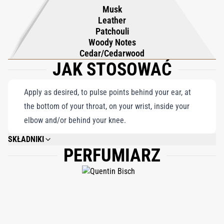
Musk
niebiańskiej doskonałości.
Leather
Patchouli
Woody Notes
Cedar/Cedarwood
JAK STOSOWAĆ
Apply as desired, to pulse points behind your ear, at
the bottom of your throat, on your wrist, inside your
elbow and/or behind your knee.
SKŁADNIKI
PERFUMIARZ
ALCOHOL DENAT., PARFUM (FRAGRANCE), AQUA (WATER), ALPHA-
ISOMETHYL IONONE, LIMONENE, EUGENOL, ISOEUGENOL, LINALOOL,
CITRONELLOL, CITRAL.