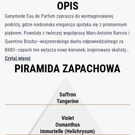
OPIS
Ganymede Eau de Parfum zaprasza do wyimaginowanej
podróży, gdzie niebiańska elegancja spotyka się z promiennym
pięknem. Powstały z twórczej współpracy Marc-Antoine Barrois i
Quentina Bischa—wizjonerskiego duetu odpowiedzialnego za
B683—zapach ten wytycza nowy kierunek, inspirowany skalistym
księżycem Jowisza, Ganimedesem. Lśniąca kompozycja
Czytaj więcej
PIRAMIDA ZAPACHOWA
mandarynki, fiołka, nieśmiertelnika i zamszu rozwija się w
harmonijnym dialogu, tworząc wyrafinowaną olfaktoryczną
mapę, która jest płynna, ponadczasowa i niemal mistyczna.
Każda nuta przenika się z kolejną, rysując na skórze nową
Saffron
definicję elegancji o pozaziemskim uroku. Od jego niezwykłego
Tangerine
zapachu po historię, którą opowiada, Ganymede Eau de Parfum
oddaje magię podróży do innego wymiaru, pozostawiając trwałe
Violet
Osmanthus
wrażenie piękna i wyrafinowania. Prawdziwe arcydzieło
Immortelle (Helichrysum)
perfumerii, celebruje innowację i sztukę, otulone aurą