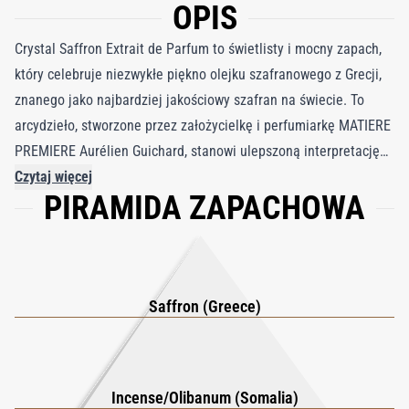
OPIS
Crystal Saffron Extrait de Parfum to świetlisty i mocny zapach,
który celebruje niezwykłe piękno olejku szafranowego z Grecji,
znanego jako najbardziej jakościowy szafran na świecie. To
arcydzieło, stworzone przez założycielkę i perfumiarkę MATIERE
PREMIERE Aurélien Guichard, stanowi ulepszoną interpretację
oryginalnej wody perfumowanej Crystal Saffron,
Czytaj więcej
PIRAMIDA ZAPACHOWA
charakteryzującej się wyższą koncentracją perfum i wzmocnioną
obecnością szafranu. Dodatek olejku mirrowego z Somalii jako
składnika gościnnego wprowadza teksturowane, bursztynowe
bogactwo, które harmonizuje z żywym blaskiem szafranu.
Wyjątkowa głębia mirry, opisana przez Guicharda jako „świetlisty
Saffron (Greece)
czarny kolor”, dodaje pocieszającego, zaokrąglonego ciepła,
które podkreśla blask szafranu. Rezultatem jest intensywnie
jasny i różnorodny zapach, który otacza użytkownika aurą
Incense/Olibanum (Somalia)
wyrafinowanej elegancji i zmysłowości. Idealny dla tych, którzy