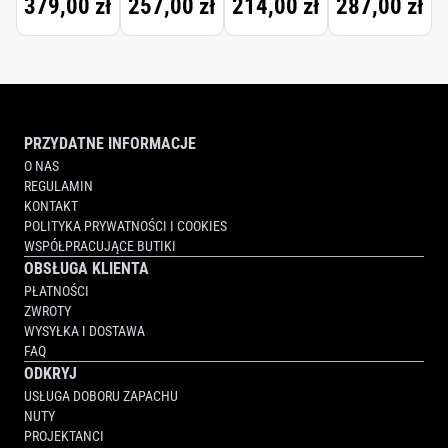
379,00 zł
257,00 zł
214,00 zł
287,00 zł
SAFFRON,
RADICAL
ROSE,
PARISIAN
MUSC)
PRZYDATNE INFORMACJE
O NAS
REGULAMIN
KONTAKT
POLITYKA PRYWATNOŚCI I COOKIES
WSPÓŁPRACUJĄCE BUTIKI
OBSŁUGA KLIENTA
PŁATNOŚCI
ZWROTY
WYSYŁKA I DOSTAWA
FAQ
ODKRYJ
USŁUGA DOBORU ZAPACHU
NUTY
PROJEKTANCI