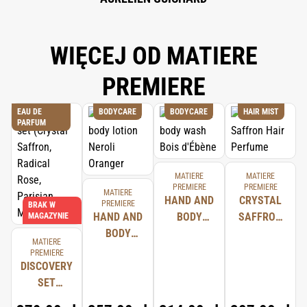
WIĘCEJ OD MATIERE
PREMIERE
EAU DE
BODYCARE
BODYCARE
HAIR MIST
PARFUM
MATIERE
MATIERE
PREMIERE
PREMIERE
MATIERE
HAND AND
CRYSTAL
PREMIERE
BRAK W
HAND AND
BODY
SAFFRON
MAGAZYNIE
BODY
WASH BOIS
HAIR
MATIERE
LOTION
D'ÉBÈNE
PERFUME
PREMIERE
DISCOVERY
NEROLI
SET
ORANGER
(CRYSTAL