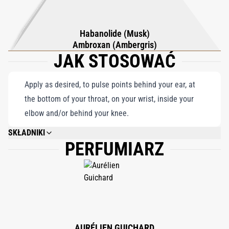
szukają zapachu, który emanuje zarówno komfortem, jak i
wyrafinowaniem, Crystal Saffron Extrait de Parfum przekształca
Habanolide (Musk)
wibrującą energię szafranu w niezapomniane przeżycie
Ambroxan (Ambergris)
JAK STOSOWAĆ
zapachowe.
Apply as desired, to pulse points behind your ear, at
the bottom of your throat, on your wrist, inside your
elbow and/or behind your knee.
SKŁADNIKI
PERFUMIARZ
ALCOHOL DENAT., FRAGRANCE/PARFUM, WATER/AQUA, ALPHA-
ISOMETHYL IONONE, LINALOOL, BHT, LIMONENE.
AURÉLIEN GUICHARD