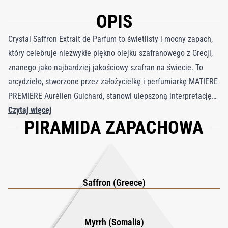
OPIS
Crystal Saffron Extrait de Parfum to świetlisty i mocny zapach,
który celebruje niezwykłe piękno olejku szafranowego z Grecji,
znanego jako najbardziej jakościowy szafran na świecie. To
arcydzieło, stworzone przez założycielkę i perfumiarkę MATIERE
PREMIERE Aurélien Guichard, stanowi ulepszoną interpretację
oryginalnej wody perfumowanej Crystal Saffron,
Czytaj więcej
PIRAMIDA ZAPACHOWA
charakteryzującej się wyższą koncentracją perfum i wzmocnioną
obecnością szafranu. Dodatek olejku mirrowego z Somalii jako
składnika gościnnego wprowadza teksturowane, bursztynowe
bogactwo, które harmonizuje z żywym blaskiem szafranu.
Wyjątkowa głębia mirry, opisana przez Guicharda jako „świetlisty
Saffron (Greece)
czarny kolor”, dodaje pocieszającego, zaokrąglonego ciepła,
które podkreśla blask szafranu. Rezultatem jest intensywnie
Myrrh (Somalia)
jasny i różnorodny zapach, który otacza użytkownika aurą