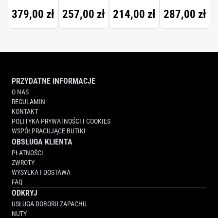
(CRYSTAL
379,00 zł
257,00 zł
214,00 zł
287,00 zł
SAFFRON,
RADICAL
ROSE,
PARISIAN
MUSC)
PRZYDATNE INFORMACJE
O NAS
REGULAMIN
KONTAKT
POLITYKA PRYWATNOŚCI I COOKIES
WSPÓŁPRACUJĄCE BUTIKI
OBSŁUGA KLIENTA
PŁATNOŚCI
ZWROTY
WYSYŁKA I DOSTAWA
FAQ
ODKRYJ
USŁUGA DOBORU ZAPACHU
NUTY