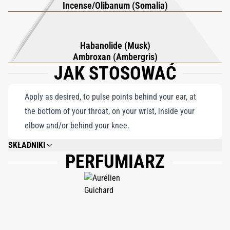
Incense/Olibanum (Somalia)
wyrafinowanej elegancji i zmysłowości. Idealny dla tych, którzy
szukają zapachu, który emanuje zarówno komfortem, jak i
wyrafinowaniem, Crystal Saffron Extrait de Parfum przekształca
Habanolide (Musk)
wibrującą energię szafranu w niezapomniane przeżycie
Ambroxan (Ambergris)
JAK STOSOWAĆ
zapachowe.
Apply as desired, to pulse points behind your ear, at
the bottom of your throat, on your wrist, inside your
elbow and/or behind your knee.
SKŁADNIKI
PERFUMIARZ
ALCOHOL DENAT., FRAGRANCE (PARFUM), WATER (AQUA), ALPHA-
ISOMETHYL IONONE, LINALOOL, BHT, LIMONEN.