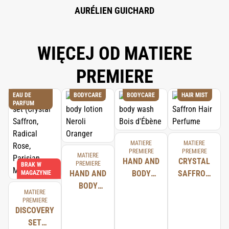
AURÉLIEN GUICHARD
WIĘCEJ OD MATIERE
PREMIERE
EAU DE
BODYCARE
BODYCARE
HAIR MIST
PARFUM
MATIERE
MATIERE
PREMIERE
PREMIERE
MATIERE
HAND AND
CRYSTAL
PREMIERE
BRAK W
HAND AND
BODY
SAFFRON
MAGAZYNIE
BODY
WASH BOIS
HAIR
MATIERE
LOTION
D'ÉBÈNE
PERFUME
PREMIERE
DISCOVERY
NEROLI
SET
ORANGER