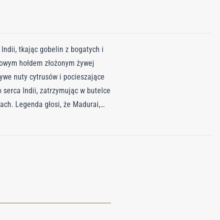
dii, tkając gobelin z bogatych i
słowym hołdem złożonym żywej
żywe nuty cytrusów i pocieszające
 serca Indii, zatrzymując w butelce
ch. Legenda głosi, że Madurai,
 z włosów Pana Śiwy, tworząc świat
 zbieranego w optymalnych
dodaje ciepłego, bogatego wymiaru
ieża kurkuma indyjska i aksamitny
ącą życiem esencję południowych