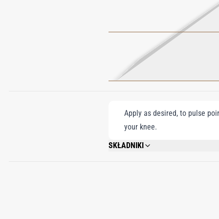
Apply as desired, to pulse poi
your knee.
SKŁADNIKI
ALCOHOL DENAT., PARFUM (FRAGRANCE
TRIS(TETRAMETHYLHYDROXYPIPERIDINO
ALCOHOL, BENZYL BENZOATE.