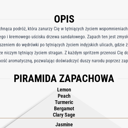
OPIS
ąca podróż, która zanurzy Cię w tętniących życiem wspomnieniach In
nego i kremowego uścisku drzewa sandałowego. Zapach ten jest zmy
roszeniem do wędrówki po tętniących życiem indyjskich ulicach, gdzie 
e niczym tętniący życiem stragan. Z każdym spritzem przenosi Cię do
ność aromatyczną, pozwalając doświadczyć duszy narodu poprzez zapa
ach, swoją nazwę zawdzięcza kroplom boskiego nektaru, które spadły
PIRAMIDA ZAPACHOWA
u znajdziesz esencję indyjskiego jaśminu wielkolistnego, starannie
wnie kwiatową jakość z owocowymi nutami. Jaśmin z Górnego Egiptu 
Lemon
atków muśniętych objęciami Nilu. Szałwia muszkatołowa z Francji, św
Peach
o aromatycznego arcydzieła. Woda perfumowana Madurai oddaje tętni
Turmeric
Bergamot
dla zmysłowe bogactwo tej urzekającej krainy.
Clary Sage
Jasmine