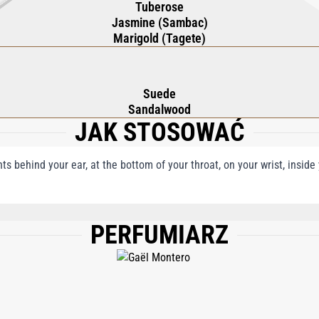
Tuberose
Jasmine (Sambac)
Marigold (Tagete)
Suede
Sandalwood
JAK STOSOWAĆ
nts behind your ear, at the bottom of your throat, on your wrist, insid
PERFUMIARZ
), AQUA (WATER), ETHYLHEXYL SALICYLATE, BUTYL METHOXYDIBENZOYLMET
L) CITRATE, BENZYL SALICYLATE, HYDROXYCITRONELLAL, LINALOOL, LIMONEN