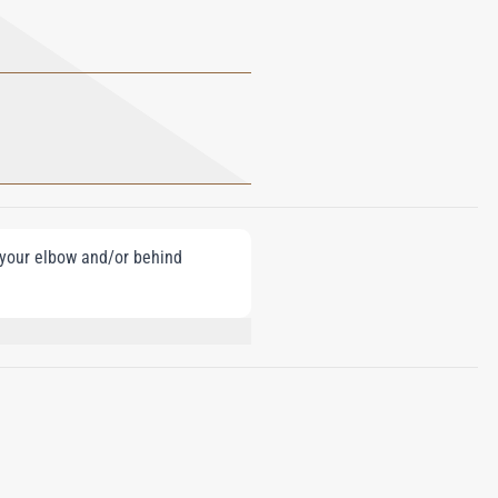
e your elbow and/or behind
HANE,
E, CITRAL, GERANIOL, BENZYL