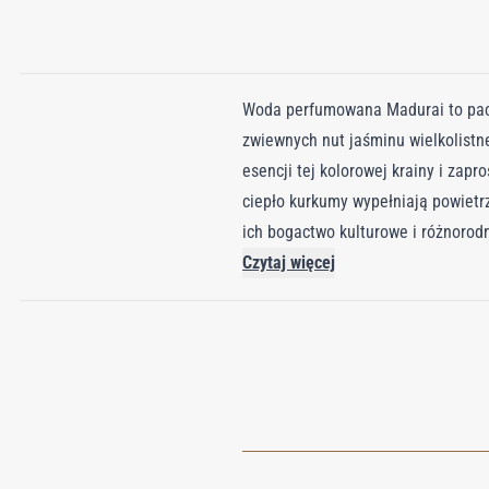
Woda perfumowana Madurai to pachn
zwiewnych nut jaśminu wielkolist
esencji tej kolorowej krainy i zap
ciepło kurkumy wypełniają powietrz
ich bogactwo kulturowe i różnorod
święte miasto w południowych Indi
Czytaj więcej
niezrównanego czaru. W tym zapach
miesiącach, aby osiągnąć intensy
mieszance, przywołując esencję pł
aromat brzoskwini dopełniają teg
Indii, gdzie każda nuta odzwiercie