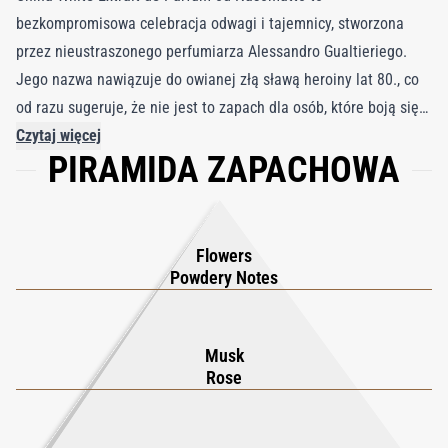
bezkompromisowa celebracja odwagi i tajemnicy, stworzona
przez nieustraszonego perfumiarza Alessandro Gualtieriego.
Jego nazwa nawiązuje do owianej złą sławą heroiny lat 80., co
od razu sugeruje, że nie jest to zapach dla osób, które boją się
wyzwań—jest przeznaczony dla tych, którzy żyją według
Czytaj więcej
PIRAMIDA ZAPACHOWA
własnych zasad. Zamknięty w flakonie z solidnym, białym
ceramicznym korkiem o spękanej fakturze, China White uosabia
kontrast pomiędzy siłą a delikatnością. Kompozycja zapachowa
to hipnotyzujące połączenie pudrowych kwiatów, miękkich nut
Flowers
drzewnych oraz ostrego, niemal skórzanego akcentu, który
Powdery Notes
zmysłowo osiada na skórze. W zgodzie ze swoim buntowniczym
duchem, Nasomatto trzyma dokładny skład w tajemnicy,
Musk
zachęcając każdego do odkrycia własnej interpretacji tego
Rose
niezwykłego zapachu. China White to coś więcej niż perfumy—
to doświadczenie, które przesuwa granice, zaproszenie do
eksploracji subtelnej równowagi między mocą a wrażliwością.