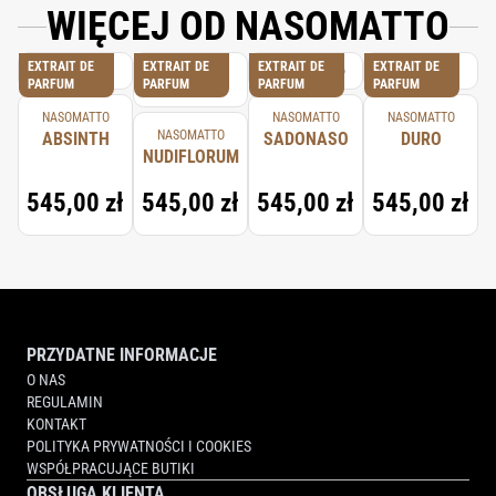
WIĘCEJ OD NASOMATTO
EXTRAIT DE
EXTRAIT DE
EXTRAIT DE
EXTRAIT DE
PARFUM
PARFUM
PARFUM
PARFUM
NASOMATTO
NASOMATTO
NASOMATTO
NASOMATTO
ABSINTH
SADONASO
DURO
NUDIFLORUM
545,00 zł
545,00 zł
545,00 zł
545,00 zł
PRZYDATNE INFORMACJE
O NAS
REGULAMIN
KONTAKT
POLITYKA PRYWATNOŚCI I COOKIES
WSPÓŁPRACUJĄCE BUTIKI
OBSŁUGA KLIENTA