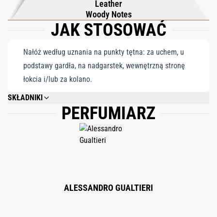
Leather
Wejdź do enigmatycznego świata Nasomatto i daj się uwieść
Woody Notes
JAK STOSOWAĆ
zapachowi, który łamie schematy i zniewala duszę.
Nałóż według uznania na punkty tętna: za uchem, u
podstawy gardła, na nadgarstek, wewnętrzną stronę
łokcia i/lub za kolano.
SKŁADNIKI
PERFUMIARZ
ALCOHOL DENAT., AQUA (WATER), PARFUM (FRAGRANCE), ALPHA-
ISOMETHYL IONONE, AMYL, CINNAMAL, BENZYL ALCOHOL, BENZYL
BENZOATE, BENZYL SALICYLATE, BUTYLPHENYL, METHYLPROPIONAL
(LILIAL.), CINNAMAL, CITRAL, CITRONELLOL, COUMARIN, EUGENOL,
FARNESOL, GERANIOL, HYDROXYCITRONELLAL, ISOEUGENOL, LIMONENE,
LINALOOL, BHT, ETHYLHEXYL, METHOXYCINNAMATE, BUTYL
METHOXYDIBENZOYLMETHANE, ETHYL HEXYL SALICYLATE, CI 17200, CI
19140. 80% VOL. ALCOHOL.
ALESSANDRO GUALTIERI