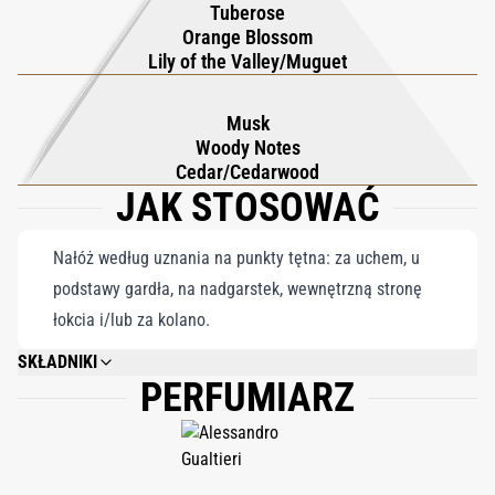
Tuberose
Orange Blossom
Lily of the Valley/Muguet
Musk
Woody Notes
Cedar/Cedarwood
JAK STOSOWAĆ
Nałóż według uznania na punkty tętna: za uchem, u
podstawy gardła, na nadgarstek, wewnętrzną stronę
łokcia i/lub za kolano.
SKŁADNIKI
PERFUMIARZ
ALCOHOL DENAT., AQUA (WATER), PARFUM (FRAGRANCE), BENZYL
ALCOHOL, BENZYL BENZOATE, BENZYL SALICYLATE, BUTYLPHENYL
METHYLPROPIONAL, COUMARIN, EUGENOL, HYDROXYCITRONELLAL,
ISOEUGENOL, LIMONENE, LINALOOL, BHT, BENZOPHENONE, CI 17200, CI
19140. 80% VOL. ALCOHOL.