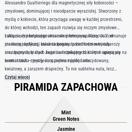
Alessandro Gualtieriego dla magnetycznej siły kobiecości —
zmysłowej, dominującej i nieodparcie wyrazistej. Stworzony z
myślą o kobiecie, która przyciąga uwagę w każdej przestrzeni,
do której wchodzi, ten zapach rozwija się niczym zmysłowe
zaklęcie, hipnotyzując aksamitną intensywnością. Już od
Luksusowy i bezkompromisowo intensywny, Narcotic V. emanuje
pierwszej aplikacji uwalnia bogaty bukiet kremowej tuberozy
maślaną słodyczą, która stopniowo przechodzi w trwały,
oraz bujnych, białych kwiatów tropikalnych, których upajający
niezapomniany ślad. Jego uzależniający charakter opiera się na
aromat otula zmysły aurą piękna i pożądania.
kontrastach — jest jednocześnie miękki i zdecydowany,
kwiatowy, a zarazem drapieżny. To nie subtelna nuta, lecz
wyraźna deklaracja, symbol pewności siebie i wewnętrznej siły.
Czytaj więcej
PIRAMIDA ZAPACHOWA
Dzięki Narcotic V. marka Nasomatto uchwyciła esencję
surowego kobiecego magnetyzmu — perfumy dla tych, którzy nie
boją się być zauważeni, zapamiętani i pożądani.
Mint
Green Notes
Jasmine