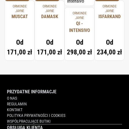
ORMONDE
ORMONDE
ORMONDE
JAYNE
JAYNE
JAYNE
ORMONDE
MUSCAT
DAMASK
ISFARKAND
JAYNE
QI -
INTENSIVO
Od
Od
Od
Od
171,00 zł
171,00 zł
298,00 zł
234,00 zł
PRZYDATNE INFORMACJE
O NAS
REGULAMIN
KONTAKT
POLITYKA PRYWATNOŚCI I COOKIES
WSPÓŁPRACUJĄCE BUTIKI
OBSŁUGA KLIENTA