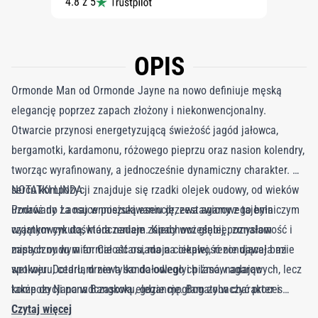
4.8 z 5
OPIS
Ormonde Man od Ormonde Jayne na nowo definiuje męską
elegancję poprzez zapach złożony i niekonwencjonalny.
Otwarcie przynosi energetyzującą świeżość jagód jałowca,
bergamotki, kardamonu, różowego pieprzu oraz nasion kolendry,
tworząc wyrafinowany, a jednocześnie dynamiczny charakter. W
sercu kompozycji znajduje się rzadki olejek oudowy, od wieków
NOTATKI LINDA
uznawany za najcenniejszą esencję, zestawiony z tajemniczym
Podróż do Laosu w poszukiwaniu drzewa agarowego była
czarnym cykutą, która nadaje zapachowi głębię, zmysłowość i
wyjątkowym doświadczeniem. Kiedy wcześniej poznałam
mistyczny wymiar. Całość osiada na ciepłej, rezonującej bazie
zapach oudu w formie attaru, moja ciekawość nie dawała mi
wetiweru, cedru, drzewa sandałowego i piżma, nadając
spokoju. Dotarłam nie tylko do odległych lasów agarowych, lecz
kompozycji ponadczasową elegancję. Bogaty w charakter i
także do Nana w Bangkoku, gdzie mogłam zobaczyć proces
wyrazistość, Ormonde Man to nowoczesna klasyka, idealna dla
destylacji parowej oudu. Było to prawdziwe perfumeryjne
Czytaj więcej