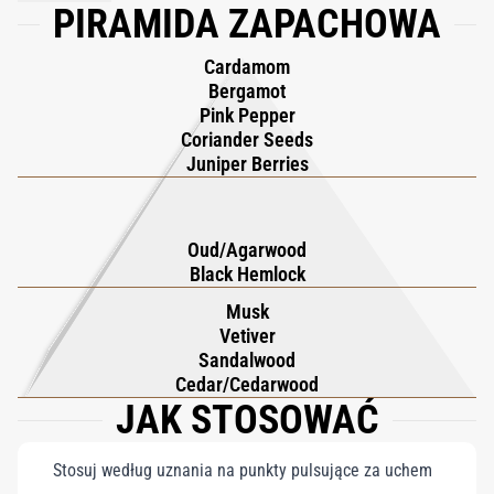
PIRAMIDA ZAPACHOWA
osób poszukujących pewności siebie, magnetyzmu i
odkrycie, ponieważ wiedziałam, że nikt wcześniej nie
indywidualności w zapachu sygnaturowym.
wykorzystał tego niezwykłego olejku w zapachu niszowym
Cardamom
najwyższej klasy.
Bergamot
Pink Pepper
Coriander Seeds
Juniper Berries
Oud/Agarwood
Black Hemlock
Musk
Vetiver
Sandalwood
Cedar/Cedarwood
JAK STOSOWAĆ
Stosuj według uznania na punkty pulsujące za uchem