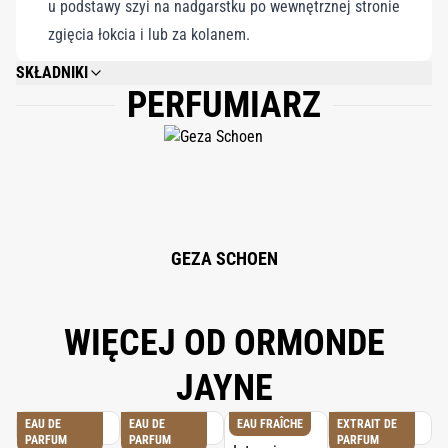
u podstawy szyi na nadgarstku po wewnętrznej stronie
zgięcia łokcia i lub za kolanem.
SKŁADNIKI
PERFUMIARZ
ALCOHOL, PARFUM (FRAGRANCE), AQUA (WATER), LIMONENE, LINALOOL,
CITRONELLOL, CITRAL, CINNAMAL, GERANIOL, EUGENOL, BENZYL
CINNAMATE, CINNAMYL ALCOHOL, BENZYL BENZOATE, ISOEUGENOL,
FARNESOL, COUMARIN, ALPHA-ISOMETHYL IONONE, BENZYL ALCOHOL,
BENZYL SALICYLATE.
GEZA SCHOEN
WIĘCEJ OD ORMONDE
JAYNE
EAU DE
EAU DE
EAU FRAÎCHE
EXTRAIT DE
PARFUM
PARFUM
PARFUM