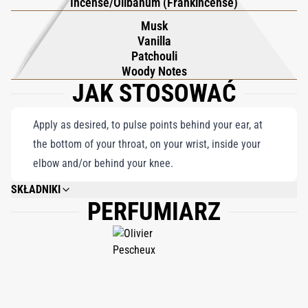
Incense/Olibanum (Frankincense)
Otaczające ciepło i wytworny charakter sprawiają, że jest to
Musk
wyraz wyrafinowanego smaku – niezbędny zapach dla tych,
Vanilla
którzy cenią sztukę perfumeryjną i ponadczasowy urok elegancji
Patchouli
na nowo.
Woody Notes
JAK STOSOWAĆ
Apply as desired, to pulse points behind your ear, at
the bottom of your throat, on your wrist, inside your
elbow and/or behind your knee.
SKŁADNIKI
PERFUMIARZ
ALCOHOL DENAT., PARFUM (FRAGRANCE), AQUA (WATER), COUMARIN,
BENZYL BENZOATE, LINALOOL, GERANIOL, LIMONENE, CINNAMAL,
EUGENOL.