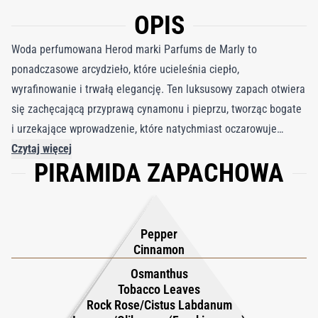
OPIS
Woda perfumowana Herod marki Parfums de Marly to
ponadczasowe arcydzieło, które ucieleśnia ciepło,
wyrafinowanie i trwałą elegancję. Ten luksusowy zapach otwiera
się zachęcającą przyprawą cynamonu i pieprzu, tworząc bogate
i urzekające wprowadzenie, które natychmiast oczarowuje
zmysły. W sercu nuty liści tytoniu, dymnego kadzidła,
Czytaj więcej
PIRAMIDA ZAPACHOWA
żywicznego ciste i delikatnego osmantusa płynnie łączą się,
tworząc głęboko teksturowany i uwodzicielski akord, który
emanuje wyrafinowaniem i siłą. Kompozycja osadza się w
wystawnej bazie kremowych strąków wanilii, aksamitnego
Pepper
piżma, ziemistej paczuli i wypolerowanych nut drzewnych,
Cinnamon
pozostawiając zmysłowy i długotrwały ślad. Zarówno klasyczny,
Osmanthus
jak i współczesny, Herod zapewnia idealną równowagę
Tobacco Leaves
Rock Rose/Cistus Labdanum
pomiędzy bogatą tradycją i nowoczesnym wyrafinowaniem.