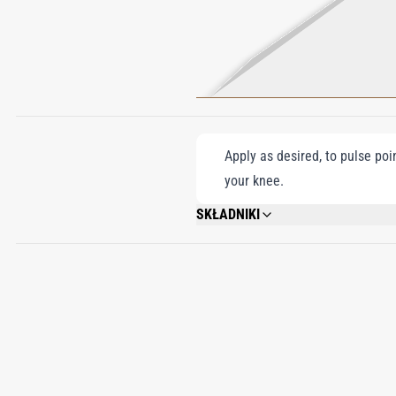
Apply as desired, to pulse poi
your knee.
SKŁADNIKI
BENZYL ALCOHOL, AMYL CINNAMAL, C
SALICYLATE, CINNAMAL, COUMARIN, G
BUTYLPHENYL METHYLPROPIONAL, LIN
IONONE, EVERNIA PRUNASTRI (OAK MOS