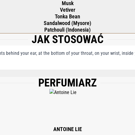
Musk
Vetiver
Tonka Bean
Sandalwood (Mysore)
Patchouli (Indonesia)
JAK STOSOWAĆ
nts behind your ear, at the bottom of your throat, on your wrist, insid
PERFUMIARZ
INNAMYL ALCOHOL, CITRAL, EUGENOL, HYDROXYCITRONELLAL, ISOEUGENOL,
ERANIOL, HYDROXYISOHEXYL 3-CYCLOHEXENE CARBOXALDEHYDE, ANISE ALCO
ALOOL, BENZYL BENZOATE, CITRONELLOL, HEXYL CINNAMAL, LIMONENE, ME
S) EXTRACT, EVERNIA FURFURACEA (TREEMOSS) EXTRACT.
ANTOINE LIE