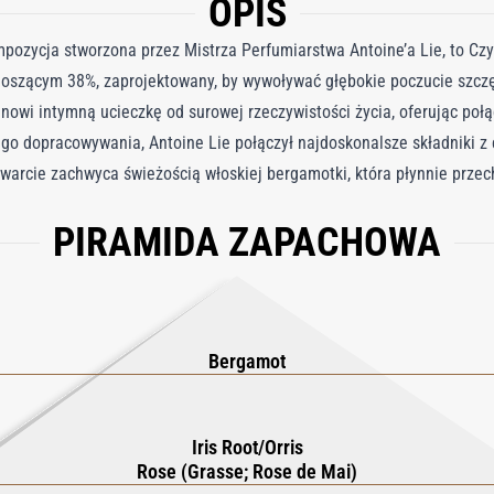
OPIS
mpozycja stworzona przez Mistrza Perfumiarstwa Antoine’a Lie, to Cz
szącym 38%, zaprojektowany, by wywoływać głębokie poczucie szczęś
tanowi intymną ucieczkę od surowej rzeczywistości życia, oferując połą
go dopracowywania, Antoine Lie połączył najdoskonalsze składniki z 
warcie zachwyca świeżością włoskiej bergamotki, która płynnie przec
wej z Francji i pudrowego luksusu włoskiego irysa. Kremową głębię 
PIRAMIDA ZAPACHOWA
Kompozycję uziemiają haitański wetiwer i paczula z Indonezji, równ
omienny zapach, który jest jednocześnie intensywnie piękny i kojący.
rafinowaną elegancją — to idealna kompozycja dla osób poszukujący
 i łaski.
Bergamot
Iris Root/Orris
Rose (Grasse; Rose de Mai)