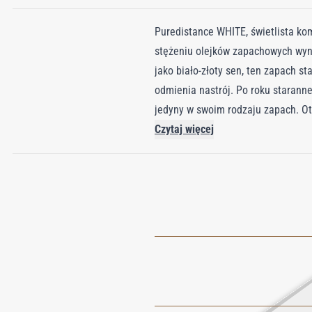
Puredistance WHITE, świetlista ko
stężeniu olejków zapachowych wyno
jako biało-złoty sen, ten zapach s
odmienia nastrój. Po roku staranne
jedyny w swoim rodzaju zapach. Ot
zbudowane z szlachetnej Róży Majo
Czytaj więcej
słodycz wnosi tonka z Wenezueli. 
piżma. Efektem jest harmonijny, pr
noszącego naturalną radością i wy
dającego ukojenie wyrazu szczęścia