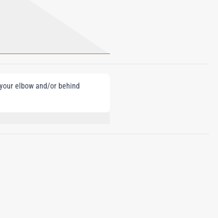
e your elbow and/or behind
 AMYLCINNAMYL ALCOHOL, BENZYL
HOL, BENZYL CINNAMATE, FARNESOL,
THYL 2-OCTYNOATE, ALPHA-ISOMETHYL