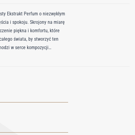
ysty Ekstrakt Perfum o niezwykłym
cia i spokoju. Skrojony na miarę
czenie piękna i komfortu, które
całego świata, by stworzyć ten
hodzi w serce kompozycji
zapewnia sandałowiec z Mysore, a
oważone subtelnym wdziękiem
 Puredistance WHITE otula
ch luksusowego, a jednocześnie