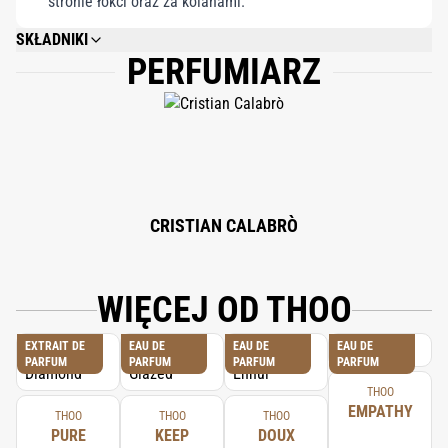
stronie łokci oraz za kolanami.
SKŁADNIKI
PERFUMIARZ
ALCOHOL DENAT., PARFUM (FRAGRANCE), AQUA (WATER), LINALOOL,
LIMONENE, BHT, CITRAL, CITRONELLOL, ISOEUGENOL.
CRISTIAN CALABRÒ
WIĘCEJ OD THOO
EXTRAIT DE
EAU DE
EAU DE
EAU DE
PARFUM
PARFUM
PARFUM
PARFUM
THOO
EMPATHY
THOO
THOO
THOO
PURE
KEEP
DOUX