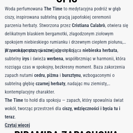
Woda perfumowana
The Time
to medytacyjna podróż w głąb
ciszy, inspirowana subtelną gracją japońskiej ceremonii
parzenia herbaty. Stworzona przez
Cristiana Calabrò
, otwiera się
delikatnym blaskiem bergamotki, złagodzonym ziołowym
spokojem niebieskiego rumianku i drzewnym ciepłem piołunu,
przywołując stan uważnej obecności.
W sercu kompozycji rozwijają się kojąca
niebieska herbata
,
subtelny
irys
i świeża
werbena
, współbrzmiąc w harmonii, która
rozciąga czas w spokojny, bezkresny moment. Baza zakorzenia
zapach nutami
cedru
,
piżma
i
bursztynu
, wzbogaconymi o
subtelną głębię
czarnej herbaty
, nadając mu ziemisty,
kontemplacyjny charakter.
The Time
to hołd dla spokoju — zapach, który spowalnia świat
wokół, tworząc przestrzeń dla
ciszy, wdzięczności i bycia tu i
teraz
.
Czytaj więcej